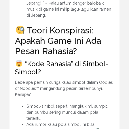
Jepang!** – Kalau antum denger baik-baik,
musik di game ini mirip lagu-lagu iklan ramen
di Jepang.
Teori Konspirasi:
Apakah Game Ini Ada
Pesan Rahasia?
“Kode Rahasia” di Simbol-
Simbol?
Beberapa pemain curiga kalau simbol dalam Oodles
of Noodles™ mengandung pesan tersembunyi.
Kenapa?
Simbol-simbol seperti mangkuk mi, sumpit,
dan bumbu sering muncul dalam pola
tertentu.
Ada rumor kalau pola simbol ini bisa