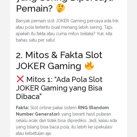
Pemain?
Banyak pemain slot JOKER Gaming percaya ada trik
atau pola tertentu buat menang lebih sering. Tapi,
apakah itu fakta atau cuma mitos belaka? Yuk, kita
bahas satu per satu!
2. Mitos & Fakta Slot
JOKER Gaming
Mitos 1: “Ada Pola Slot
JOKER Gaming yang Bisa
Dibaca”
Fakta:
Slot online pakai sistem
RNG (Random
Number Generator)
, yang berarti hasil putaran
selalu acak dan tidak bisa diprediksi. Jadi, kalau ada
yang bilang bisa baca pola, itu lebih ke spekulasi
atau kebetulan aja.