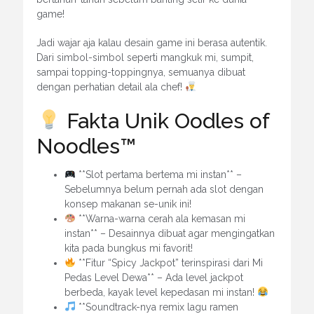
game!
Jadi wajar aja kalau desain game ini berasa autentik.
Dari simbol-simbol seperti mangkuk mi, sumpit,
sampai topping-toppingnya, semuanya dibuat
dengan perhatian detail ala chef!
Fakta Unik Oodles of
Noodles™
**Slot pertama bertema mi instan** –
Sebelumnya belum pernah ada slot dengan
konsep makanan se-unik ini!
**Warna-warna cerah ala kemasan mi
instan** – Desainnya dibuat agar mengingatkan
kita pada bungkus mi favorit!
**Fitur “Spicy Jackpot” terinspirasi dari Mi
Pedas Level Dewa** – Ada level jackpot
berbeda, kayak level kepedasan mi instan!
**Soundtrack-nya remix lagu ramen