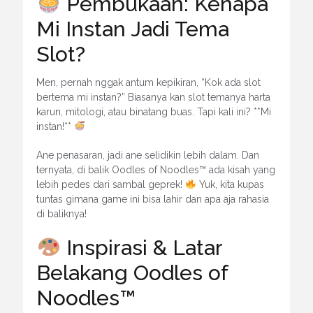
Pembukaan: Kenapa
Mi Instan Jadi Tema
Slot?
Men, pernah nggak antum kepikiran, “Kok ada slot
bertema mi instan?” Biasanya kan slot temanya harta
karun, mitologi, atau binatang buas. Tapi kali ini? **Mi
instan!**
Ane penasaran, jadi ane selidikin lebih dalam. Dan
ternyata, di balik Oodles of Noodles™ ada kisah yang
lebih pedes dari sambal geprek!
Yuk, kita kupas
tuntas gimana game ini bisa lahir dan apa aja rahasia
di baliknya!
Inspirasi & Latar
Belakang Oodles of
Noodles™