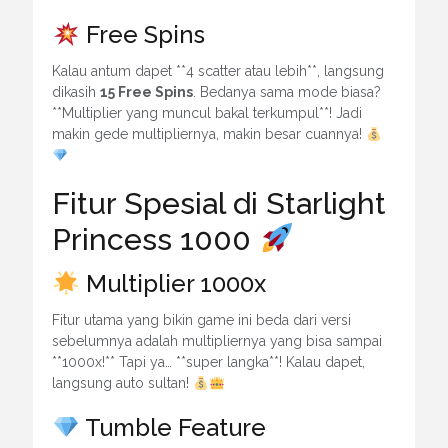
Free Spins
Kalau antum dapet **4 scatter atau lebih**, langsung
dikasih
15 Free Spins
. Bedanya sama mode biasa?
**Multiplier yang muncul bakal terkumpul**! Jadi
makin gede multipliernya, makin besar cuannya!
Fitur Spesial di Starlight
Princess 1000
Multiplier 1000x
Fitur utama yang bikin game ini beda dari versi
sebelumnya adalah multipliernya yang bisa sampai
**1000x!** Tapi ya… **super langka**! Kalau dapet,
langsung auto sultan!
Tumble Feature