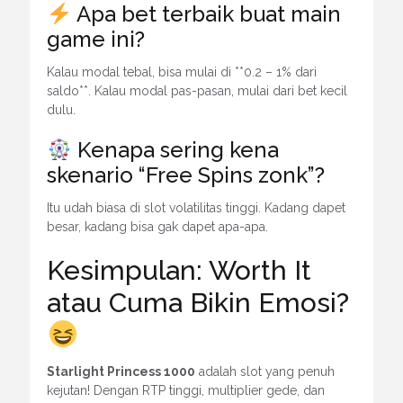
Apa bet terbaik buat main
game ini?
Kalau modal tebal, bisa mulai di **0.2 – 1% dari
saldo**. Kalau modal pas-pasan, mulai dari bet kecil
dulu.
Kenapa sering kena
skenario “Free Spins zonk”?
Itu udah biasa di slot volatilitas tinggi. Kadang dapet
besar, kadang bisa gak dapet apa-apa.
Kesimpulan: Worth It
atau Cuma Bikin Emosi?
Starlight Princess 1000
adalah slot yang penuh
kejutan! Dengan RTP tinggi, multiplier gede, dan