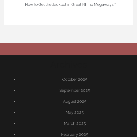
How to Get the Jackpot in Great Rhino Megaways™
Archives
October 2025
September 2025
August 2025
May 2025
March 2025
February 2025