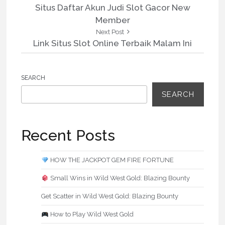
Post:
Situs Daftar Akun Judi Slot Gacor New
navigation
Member
Next
Next Post
Post:
Link Situs Slot Online Terbaik Malam Ini
SEARCH
SEARCH
Recent Posts
HOW THE JACKPOT GEM FIRE FORTUNE
Small Wins in Wild West Gold: Blazing Bounty
Get Scatter in Wild West Gold: Blazing Bounty
How to Play Wild West Gold