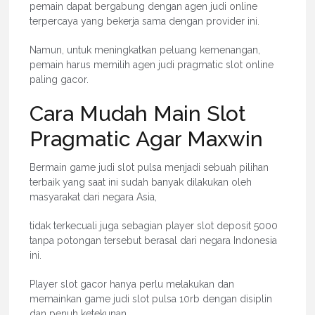
pemain dapat bergabung dengan agen judi online
terpercaya yang bekerja sama dengan provider ini.
Namun, untuk meningkatkan peluang kemenangan,
pemain harus memilih agen judi pragmatic slot online
paling gacor.
Cara Mudah Main Slot
Pragmatic Agar Maxwin
Bermain game judi slot pulsa menjadi sebuah pilihan
terbaik yang saat ini sudah banyak dilakukan oleh
masyarakat dari negara Asia,
tidak terkecuali juga sebagian player slot deposit 5000
tanpa potongan tersebut berasal dari negara Indonesia
ini.
Player slot gacor hanya perlu melakukan dan
memainkan game judi slot pulsa 10rb dengan disiplin
dan penuh ketekunan.