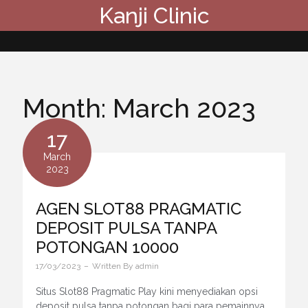
Skip
Kanji Clinic
to
content
Month:
March 2023
17
March
2023
AGEN SLOT88 PRAGMATIC
DEPOSIT PULSA TANPA
POTONGAN 10000
17/03/2023
Written By
admin
Situs Slot88 Pragmatic Play kini menyediakan opsi
deposit pulsa tanpa potongan bagi para pemainnya.