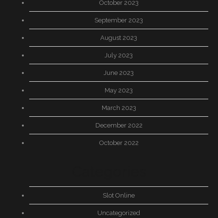
October 2023
September 2023
August 2023
July 2023
June 2023
May 2023
March 2023
December 2022
October 2022
Categories
Slot Online
Uncategorized