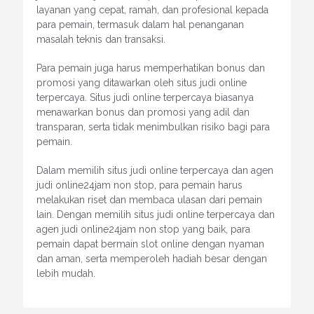
layanan yang cepat, ramah, dan profesional kepada
para pemain, termasuk dalam hal penanganan
masalah teknis dan transaksi.
Para pemain juga harus memperhatikan bonus dan
promosi yang ditawarkan oleh situs judi online
terpercaya. Situs judi online terpercaya biasanya
menawarkan bonus dan promosi yang adil dan
transparan, serta tidak menimbulkan risiko bagi para
pemain.
Dalam memilih situs judi online terpercaya dan agen
judi online24jam non stop, para pemain harus
melakukan riset dan membaca ulasan dari pemain
lain. Dengan memilih situs judi online terpercaya dan
agen judi online24jam non stop yang baik, para
pemain dapat bermain slot online dengan nyaman
dan aman, serta memperoleh hadiah besar dengan
lebih mudah.