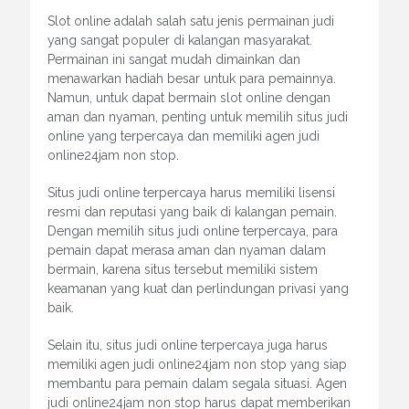
Slot online adalah salah satu jenis permainan judi
yang sangat populer di kalangan masyarakat.
Permainan ini sangat mudah dimainkan dan
menawarkan hadiah besar untuk para pemainnya.
Namun, untuk dapat bermain slot online dengan
aman dan nyaman, penting untuk memilih situs judi
online yang terpercaya dan memiliki agen judi
online24jam non stop.
Situs judi online terpercaya harus memiliki lisensi
resmi dan reputasi yang baik di kalangan pemain.
Dengan memilih situs judi online terpercaya, para
pemain dapat merasa aman dan nyaman dalam
bermain, karena situs tersebut memiliki sistem
keamanan yang kuat dan perlindungan privasi yang
baik.
Selain itu, situs judi online terpercaya juga harus
memiliki agen judi online24jam non stop yang siap
membantu para pemain dalam segala situasi. Agen
judi online24jam non stop harus dapat memberikan