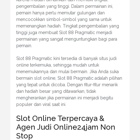
pengembalian yang tinggi. Dalam permainan ini,
pemain hanya perlu memutar gulungan dan
mencocokkan simbol-simbol yang sama untuk
memenangkan hadiah. Tingkat pengembalian yang
tinggi juga membuat Slot 88 Pragmatic menjadi
permainan yang sangat menguntungkan bagi para
pemain.
Slot 88 Pragmatic kini tersedia di banyak situs judi
online terkemuka, sehingga mudah untuk
menemukannya dan mulai bermain. Jika Anda suka
bermain slot online, Slot 88 Pragmatic adalah pilihan
yang tepat untuk dicoba. Dengan fitur-fitur menarik
dan hadiah besar yang ditawarkan, tidak
mengherankan jika permainan ini menjadi begitu
populer dan viral saat ini.
Slot Online Terpercaya &
Agen Judi Online24jam Non
Stop