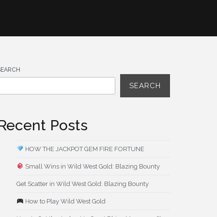
SEARCH
SEARCH
Recent Posts
HOW THE JACKPOT GEM FIRE FORTUNE
Small Wins in Wild West Gold: Blazing Bounty
Get Scatter in Wild West Gold: Blazing Bounty
How to Play Wild West Gold