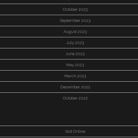
October 2023
September 2023
August 2023
July 2023
June 2023
May 2023
March 2023
December 2022
October 2022
Categories
Slot Online