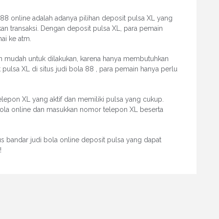
a 88 online adalah adanya pilihan deposit pulsa XL yang
 transaksi. Dengan deposit pulsa XL, para pemain
ai ke atm.
 dan mudah untuk dilakukan, karena hanya membutuhkan
pulsa XL di situs judi bola 88 , para pemain hanya perlu
elepon XL yang aktif dan memiliki pulsa yang cukup.
i bola online dan masukkan nomor telepon XL beserta
tus bandar judi bola online deposit pulsa yang dapat
!