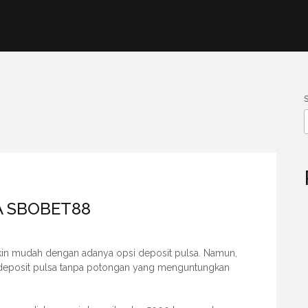
3
A SBOBET88
in mudah dengan adanya opsi deposit pulsa. Namun,
n deposit pulsa tanpa potongan yang menguntungkan