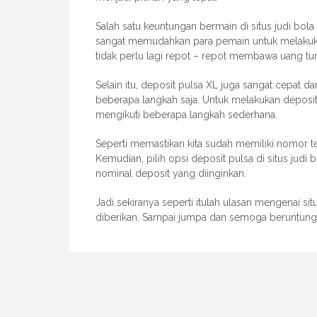
Salah satu keuntungan bermain di situs judi bol
sangat memudahkan para pemain untuk melakukan
tidak perlu lagi repot – repot membawa uang tun
Selain itu, deposit pulsa XL juga sangat cepat
beberapa langkah saja. Untuk melakukan deposit 
mengikuti beberapa langkah sederhana.
Seperti memastikan kita sudah memiliki nomor t
Kemudian, pilih opsi deposit pulsa di situs jud
nominal deposit yang diinginkan.
Jadi sekiranya seperti itulah ulasan mengenai si
diberikan. Sampai jumpa dan semoga beruntung