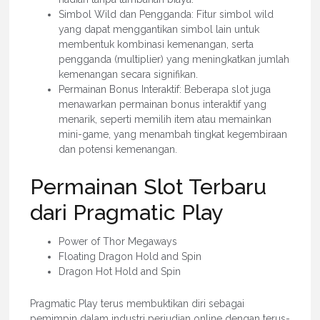
Simbol Wild dan Pengganda: Fitur simbol wild
yang dapat menggantikan simbol lain untuk
membentuk kombinasi kemenangan, serta
pengganda (multiplier) yang meningkatkan jumlah
kemenangan secara signifikan.
Permainan Bonus Interaktif: Beberapa slot juga
menawarkan permainan bonus interaktif yang
menarik, seperti memilih item atau memainkan
mini-game, yang menambah tingkat kegembiraan
dan potensi kemenangan.
Permainan Slot Terbaru
dari Pragmatic Play
Power of Thor Megaways
Floating Dragon Hold and Spin
Dragon Hot Hold and Spin
Pragmatic Play terus membuktikan diri sebagai
pemimpin dalam industri perjudian online dengan terus-