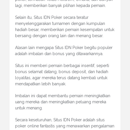
lagi, memberikan banyak pilihan kepada pemain.
Selain itu, Situs IDN Poker secara teratur
menyelenggarakan turnamen dengan kumpulan
hadiah besar, memberikan pemain kesempatan untuk
bersaing dengan orang lain dan menang besar.
Alasan lain mengapa Situs IDN Poker begitu populer
adalah imbalan dan bonus yang ditawarkannya.
Situs ini memberi pemain berbagai insentif, seperti
bonus selamat datang, bonus deposit, dan hadiah
loyalitas, agar mereka terus datang kembali untuk
mendapatkan lebih banyak.
Imbalan ini dapat membantu pemain meningkatkan
uang mereka dan meningkatkan peluang mereka
untuk menang.
Secara keseluruhan, Situs IDN Poker adalah situs
poker online fantastis yang menawarkan pengalaman