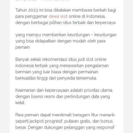
Tahun 2023 ini bisa dikatakan membawa berkah bagi
para penggemar
dewa slot
online di Indonesia,
dengan berbagai pilihan situs terbaik dan terpercaya
yang mampu memberikan keuntungan – keuntungan
yang bisa didapatkan dengan mudah oleh para
pemain.
Banyak sekali rekomendasi situs judi slot online
indonesia terbaik yang menawarkan pengalaman
bermain yang luar biasa dengan permainan
berkualitas tinggi dari penyedia terkemuka.
Keamanan dan kepercayaan adalah prioritas utama,
dengan lisensi resmi dan perlindungan data yang
ketat.
Para pemain dapat menikmati beragam fitur menarik
seperti jackpot progresif, putaran gratis, dan bonus
besar. Dengan dukungan pelanggan yang responsif