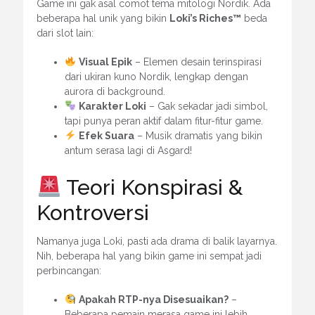
Game ini gak asal comot tema mitologi Nordik. Ada
beberapa hal unik yang bikin
Loki’s Riches™
beda
dari slot lain:
Visual Epik
– Elemen desain terinspirasi
dari ukiran kuno Nordik, lengkap dengan
aurora di background.
Karakter Loki
– Gak sekadar jadi simbol,
tapi punya peran aktif dalam fitur-fitur game.
Efek Suara
– Musik dramatis yang bikin
antum serasa lagi di Asgard!
Teori Konspirasi &
Kontroversi
Namanya juga Loki, pasti ada drama di balik layarnya.
Nih, beberapa hal yang bikin game ini sempat jadi
perbincangan:
Apakah RTP-nya Disesuaikan?
–
Beberapa pemain merasa game ini lebih