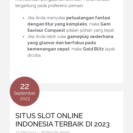
tergantung pada preferensi pemain:
Jika Anda menyukai
petualangan fantasi
dengan fitur yang kompleks
, maka
Gem
Saviour Conquest
adalah pilihan yang tepat.
Jika Anda lebih suka
gameplay sederhana
yang glamor dan berfokus pada
kemenangan cepat
, maka
Gold Blitz
layak
dicoba.
22
September
2023
SITUS SLOT ONLINE
INDONESIA TERBAIK DI 2023
22/09/2023
Written By
admin