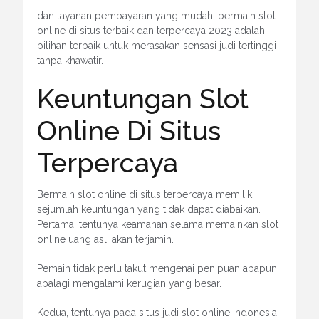
dan layanan pembayaran yang mudah, bermain slot
online di situs terbaik dan terpercaya 2023 adalah
pilihan terbaik untuk merasakan sensasi judi tertinggi
tanpa khawatir.
Keuntungan Slot
Online Di Situs
Terpercaya
Bermain slot online di situs terpercaya memiliki
sejumlah keuntungan yang tidak dapat diabaikan.
Pertama, tentunya keamanan selama memainkan slot
online uang asli akan terjamin.
Pemain tidak perlu takut mengenai penipuan apapun,
apalagi mengalami kerugian yang besar.
Kedua, tentunya pada situs judi slot online indonesia