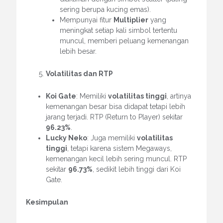
sering berupa kucing emas).
Mempunyai fitur
Multiplier
yang
meningkat setiap kali simbol tertentu
muncul, memberi peluang kemenangan
lebih besar.
Volatilitas dan RTP
Koi Gate
: Memiliki
volatilitas tinggi
, artinya
kemenangan besar bisa didapat tetapi lebih
jarang terjadi. RTP (Return to Player) sekitar
96.23%
.
Lucky Neko
: Juga memiliki
volatilitas
tinggi
, tetapi karena sistem Megaways,
kemenangan kecil lebih sering muncul. RTP
sekitar
96.73%
, sedikit lebih tinggi dari Koi
Gate.
Kesimpulan