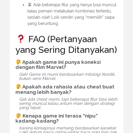
Ada beberapa fitur yang hanya bisa muncul
kalau pemain melakukan kombinasi tertentu,
seolah-olah Loki sendiri yang “memilih” siapa
yang beruntung.
FAQ (Pertanyaan
yang Sering Ditanyakan)
Apakah game ini punya koneksi
dengan film Marvel?
Gak! Game ini murni berdasarkan mitologi Nordik,
bukan versi Marvel.
Apakah ada rahasia atau cheat buat
menang lebih banyak?
Gak ada cheat resmi, tapi beberapa fitur bisa lebih
sering muncul kalau antum main dengan strategi
yang tepat.
Kenapa game ini terasa “nipu”
kadang-kadang?
Karena konsepnya memang berdasarkan karakter
Loki! Antum harus pintar-pintar baca pola biar gak