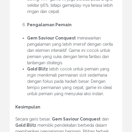
sekitar 96%, tetapi gameplay-nya terasa lebih
ringan dan cepat.
Pengalaman Pemain
Gem Saviour Conquest
menawarkan
pengalaman yang lebih imersif dengan cerita
dan elemen interaktif. Game ini cocok untuk
pemain yang suka dengan tema fantasi dan
tantangan strategis.
Gold Blitz
lebih cocok untuk pemain yang
ingin menikmati permainan slot sederhana
dengan fokus pada hadiah besar. Dengan
tempo permainan yang cepat, game ini ideal
untuk pemain yang menyukai aksi instan.
Kesimpulan
Secara garis besar,
Gem Saviour Conquest
dan
Gold Blitz
memiliki pendekatan berbeda dalam
memberikan pengalaman bermain. Pilihan terbaik