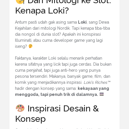
Dari Mitologi ke Slot:
Kenapa Loki?
Antum pasti udah gak asing sama
Loki
, sang Dewa
Kejahilan dari mitologi Nordik. Tapi kenapa tiba-tiba
dia nongol di dunia slot? Apakah ini konspirasi
Illuminati, atau cuma developer game yang lagi
iseng?
Faktanya, karakter Loki selalu menarik perhatian
karena sifatnya yang licik tapi juga cerdas. Dia bukan
cuma penjahat, tapi juga anti-hero yang punya
pesona tersendiri. Makanya, banyak game, film, dan
komik yang menjadikannya inspirasi.
Loki’s Riches™
hadir dengan konsep yang sama:
kekayaan yang
menggoda, tapi penuh trik di dalamnya.
Inspirasi Desain &
Konsep