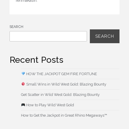
Terimakasih.
SEARCH
SEARCH
Recent Posts
HOW THE JACKPOT GEM FIRE FORTUNE
Small Wins in Wild West Gold: Blazing Bounty
Get Scatter in Wild West Gold: Blazing Bounty
How to Play Wild West Gold
How to Get the Jackpot in Great Rhino Megaways™