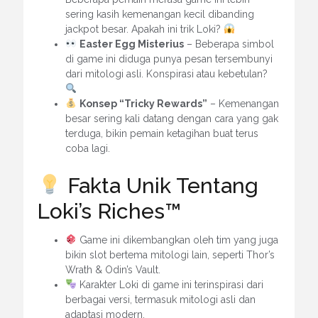
sering kasih kemenangan kecil dibanding
jackpot besar. Apakah ini trik Loki?
Easter Egg Misterius
– Beberapa simbol
di game ini diduga punya pesan tersembunyi
dari mitologi asli. Konspirasi atau kebetulan?
Konsep “Tricky Rewards”
– Kemenangan
besar sering kali datang dengan cara yang gak
terduga, bikin pemain ketagihan buat terus
coba lagi.
Fakta Unik Tentang
Loki’s Riches™
Game ini dikembangkan oleh tim yang juga
bikin slot bertema mitologi lain, seperti Thor’s
Wrath & Odin’s Vault.
Karakter Loki di game ini terinspirasi dari
berbagai versi, termasuk mitologi asli dan
adaptasi modern.