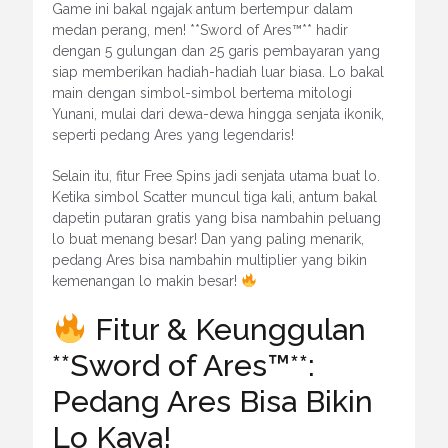
Game ini bakal ngajak antum bertempur dalam
medan perang, men! **Sword of Ares™** hadir
dengan 5 gulungan dan 25 garis pembayaran yang
siap memberikan hadiah-hadiah luar biasa. Lo bakal
main dengan simbol-simbol bertema mitologi
Yunani, mulai dari dewa-dewa hingga senjata ikonik,
seperti pedang Ares yang legendaris!
Selain itu, fitur Free Spins jadi senjata utama buat lo.
Ketika simbol Scatter muncul tiga kali, antum bakal
dapetin putaran gratis yang bisa nambahin peluang
lo buat menang besar! Dan yang paling menarik,
pedang Ares bisa nambahin multiplier yang bikin
kemenangan lo makin besar!
Fitur & Keunggulan
**Sword of Ares™**:
Pedang Ares Bisa Bikin
Lo Kaya!