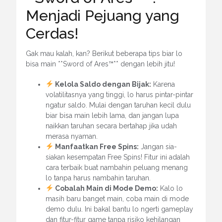
Menjadi Pejuang yang
Cerdas!
Gak mau kalah, kan? Berikut beberapa tips biar lo
bisa main **Sword of Ares™** dengan lebih jitu!
Kelola Saldo dengan Bijak:
Karena
volatilitasnya yang tinggi, lo harus pintar-pintar
ngatur saldo. Mulai dengan taruhan kecil dulu
biar bisa main lebih lama, dan jangan lupa
naikkan taruhan secara bertahap jika udah
merasa nyaman.
Manfaatkan Free Spins:
Jangan sia-
siakan kesempatan Free Spins! Fitur ini adalah
cara terbaik buat nambahin peluang menang
lo tanpa harus nambahin taruhan.
Cobalah Main di Mode Demo:
Kalo lo
masih baru banget main, coba main di mode
demo dulu. Ini bakal bantu lo ngerti gameplay
dan fitur-fitur game tanpa risiko kehilangan