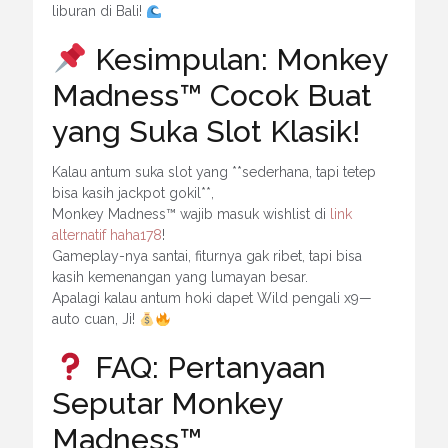
liburan di Bali!
Kesimpulan: Monkey
Madness™ Cocok Buat
yang Suka Slot Klasik!
Kalau antum suka slot yang **sederhana, tapi tetep
bisa kasih jackpot gokil**,
Monkey Madness™ wajib masuk wishlist di
link
alternatif haha178
!
Gameplay-nya santai, fiturnya gak ribet, tapi bisa
kasih kemenangan yang lumayan besar.
Apalagi kalau antum hoki dapet Wild pengali x9—
auto cuan, Ji!
FAQ: Pertanyaan
Seputar Monkey
Madness™