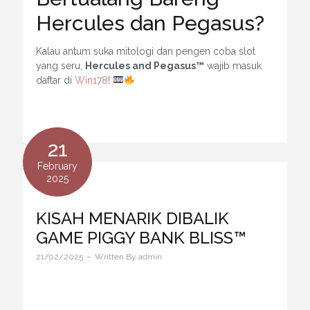
Hercules dan Pegasus?
Kalau antum suka mitologi dan pengen coba slot
yang seru,
Hercules and Pegasus™
wajib masuk
daftar di
Win178
!
21
February
2025
KISAH MENARIK DIBALIK
GAME PIGGY BANK BLISS™
21/02/2025
Written By
admin