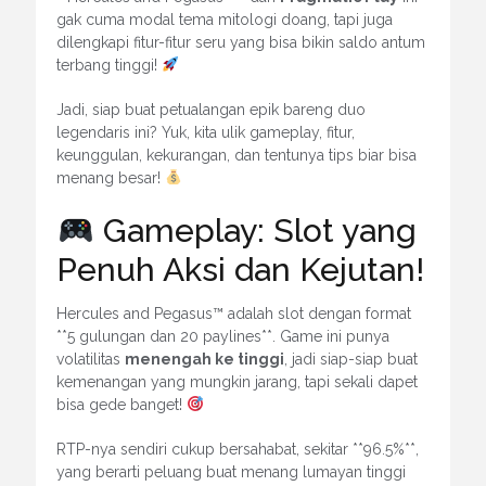
gak cuma modal tema mitologi doang, tapi juga
dilengkapi fitur-fitur seru yang bisa bikin saldo antum
terbang tinggi!
Jadi, siap buat petualangan epik bareng duo
legendaris ini? Yuk, kita ulik gameplay, fitur,
keunggulan, kekurangan, dan tentunya tips biar bisa
menang besar!
Gameplay: Slot yang
Penuh Aksi dan Kejutan!
Hercules and Pegasus™ adalah slot dengan format
**5 gulungan dan 20 paylines**. Game ini punya
volatilitas
menengah ke tinggi
, jadi siap-siap buat
kemenangan yang mungkin jarang, tapi sekali dapet
bisa gede banget!
RTP-nya sendiri cukup bersahabat, sekitar **96.5%**,
yang berarti peluang buat menang lumayan tinggi