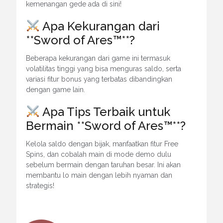
kemenangan gede ada di sini!
Apa Kekurangan dari
**Sword of Ares™**?
Beberapa kekurangan dari game ini termasuk
volatilitas tinggi yang bisa menguras saldo, serta
variasi fitur bonus yang terbatas dibandingkan
dengan game lain.
Apa Tips Terbaik untuk
Bermain **Sword of Ares™**?
Kelola saldo dengan bijak, manfaatkan fitur Free
Spins, dan cobalah main di mode demo dulu
sebelum bermain dengan taruhan besar. Ini akan
membantu lo main dengan lebih nyaman dan
strategis!