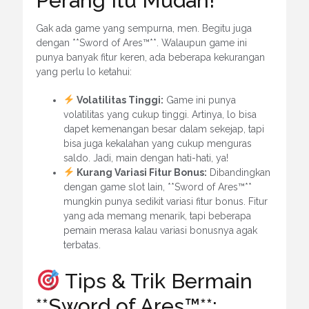
Perang Itu Mudah!
Gak ada game yang sempurna, men. Begitu juga
dengan **Sword of Ares™**. Walaupun game ini
punya banyak fitur keren, ada beberapa kekurangan
yang perlu lo ketahui:
Volatilitas Tinggi:
Game ini punya
volatilitas yang cukup tinggi. Artinya, lo bisa
dapet kemenangan besar dalam sekejap, tapi
bisa juga kekalahan yang cukup menguras
saldo. Jadi, main dengan hati-hati, ya!
Kurang Variasi Fitur Bonus:
Dibandingkan
dengan game slot lain, **Sword of Ares™**
mungkin punya sedikit variasi fitur bonus. Fitur
yang ada memang menarik, tapi beberapa
pemain merasa kalau variasi bonusnya agak
terbatas.
Tips & Trik Bermain
**Sword of Ares™**: