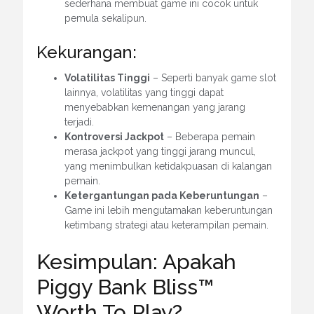
sederhana membuat game ini cocok untuk
pemula sekalipun.
Kekurangan:
Volatilitas Tinggi
– Seperti banyak game slot
lainnya, volatilitas yang tinggi dapat
menyebabkan kemenangan yang jarang
terjadi.
Kontroversi Jackpot
– Beberapa pemain
merasa jackpot yang tinggi jarang muncul,
yang menimbulkan ketidakpuasan di kalangan
pemain.
Ketergantungan pada Keberuntungan
–
Game ini lebih mengutamakan keberuntungan
ketimbang strategi atau keterampilan pemain.
Kesimpulan: Apakah
Piggy Bank Bliss™
Worth To Play?