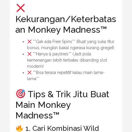
Kekurangan/Keterbatas
an Monkey Madness™
**Gak ada Free Spins** (Buat yang suka fitur
bonus, mungkin bakal ngerasa kurang greget)
**Hanya 9 paylines** (Jadi pola
kemenangan lebih terbatas dibanding slot
modern)
**Bisa terasa repetitif kalau main lama-
lama**
Tips & Trik Jitu Buat
Main Monkey
Madness™
1. Cari Kombinasi Wild