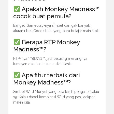
Apakah Monkey Madness™
cocok buat pemula?
Banget! Gameplay-nya simpel dan gak banyak
aturan ribet. Cocok buat yang baru belajar main slot.
Berapa RTP Monkey
Madness™?
RTP-nya **96.53%**, jadi peluang menangnya
lumayan oke buat ukuran slot klasik.
Apa fitur terbaik dari
Monkey Madness™?
Simbol Wild Monyet yang bisa kasih pengali x3 atau
x9. Kalau dapet kombinasi Wild yang pas, jackpot
makin gila!