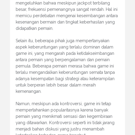
mengeluhkan bahwa meskipun jackpot terbilang
besar, frekuensi pemenangnya sangat rendah. Hal ini
memicu perdebatan mengenai keseimbangan antara
kesenangan bermain dan tingkat keberhasilan yang
didapatkan pemain.
Selain itu, beberapa pihak juga mempertanyakan
aspek keberuntungan yang terlalu dominan dalam
game ini, yang mengarah pada ketidakseimbangan
antara pemain yang berpengalaman dan pemain
pemula. Beberapa pemain merasa bahwa game ini
terlalu mengandalkan keberuntungan semata tanpa
adanya kesempatan bagi strategi atau keterampilan
untuk berperan lebih besar dalam meraih
kemenangan.
Namun, meskipun ada kontroversi, game ini tetap
mempertahankan popularitasnya karena banyak
pemain yang menikmati sensasi dan kegembiraan
yang ditawarkan. Kontroversi seperti ini tidak jarang
menjadi bahan diskusi yang justru menambah