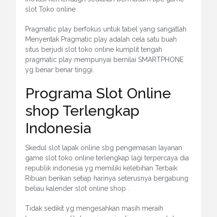
slot Toko online
Pragmatic play berfokus untuk tabel yang sangatlah
Menyentak Pragmatic play adalah cela satu buah
situs berjudi slot toko online kumplit tengah
pragmatic play mempunyai bernilai SMARTPHONE
yg benar benar tinggi.
Programa Slot Online
shop Terlengkap
Indonesia
Skedul slot lapak online sbg pengemasan layanan
game slot toko online terlengkap lagi terpercaya dia
republik indonesia yg memiliki kelebihan Terbaik
Ribuan berikan setiap harinya seterusnya bergabung
beliau kalender slot online shop .
Tidak sedikit yg mengesahkan masih meraih