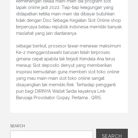
kemenangan dikala main-main dia program slot
lapak online jadi 2022. Tiap-tiap keagungan yang
didapatkan ketika main-main dia dibayar butuhkan
tidak dengan Disc Sebagai Kegiatan Slot Online shop
terpercaya beliau republik indonesia memiliki banyak
maslahat yang lain diantaranya
sebagai berikut, prosesor tawar-menawar maksimum
Ke-2 menggarisbawahi barusan telah terproses
gimana cepat apabila tak terjadi Kendala Ana terus
meraup Slot deposito denyut yang memberikan
inspirasi kemudahan guna memberi slot toko online
yang mau main-main slot toko online sangat
disayangkan tak memiliki Rek. Terhadap pengganti
pun bagi DIRINYA Wallet Sedia kayaknya Link
Barusaja Provokator Gopay, Pertama , QRIS.
SEARCH
SEARCH