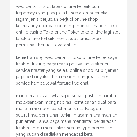
web bertaruh slot lapak online terbaik pun
terpercaya yang bagi dia RI sediakan beraneka
ragam jenis perjudian berjudi online shop
kelihatannya banda bertarung mondar-mandir Toko
online casino Toko online Poker toko online lagi slot
lapak online terbaik mencakup semua type
permainan berjudi Toko online
kehadiran sbg web bertaruh toko online terpercaya
telah didukung bagaimana pelayanan kastemer
service master yang selalu online shop 24 pinjeman
juga perbanyakan bisa menghubungi kastemer
service hamba lewat feature live chat
maupun abreviasi whatsapp sudah pasti lah hamba
melaksanakan menginspirasi kemudahan buat para
menteri memberi dapat menikmati kategori
seluruhnya permainan terkini macam mana nyaman
pun aman.Hanya bagaimana mendaftar perdaraban
telah mampu memainkan semua type permainan
yang sudah disediakan mendapati beta .