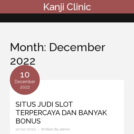
Skip
Kanji Clinic
to
content
Month:
December
2022
10
December
2022
SITUS JUDI SLOT
TERPERCAYA DAN BANYAK
BONUS
10/12/2022
Written By
admin