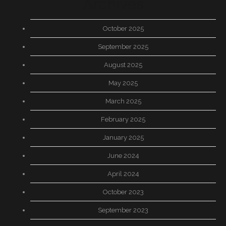
Archives
October 2025
September 2025
August 2025
May 2025
March 2025
February 2025
January 2025
June 2024
April 2024
October 2023
September 2023