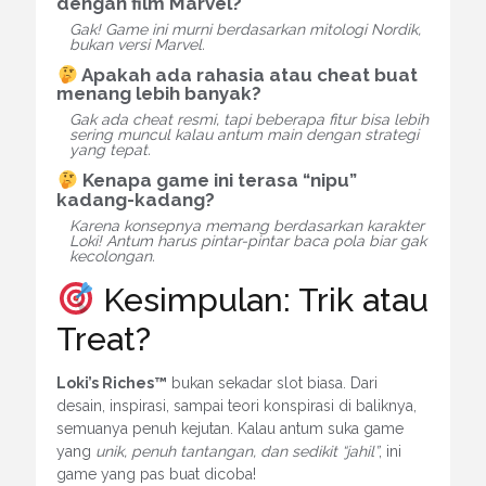
dengan film Marvel?
Gak! Game ini murni berdasarkan mitologi Nordik,
bukan versi Marvel.
Apakah ada rahasia atau cheat buat
menang lebih banyak?
Gak ada cheat resmi, tapi beberapa fitur bisa lebih
sering muncul kalau antum main dengan strategi
yang tepat.
Kenapa game ini terasa “nipu”
kadang-kadang?
Karena konsepnya memang berdasarkan karakter
Loki! Antum harus pintar-pintar baca pola biar gak
kecolongan.
Kesimpulan: Trik atau
Treat?
Loki’s Riches™
bukan sekadar slot biasa. Dari
desain, inspirasi, sampai teori konspirasi di baliknya,
semuanya penuh kejutan. Kalau antum suka game
yang
unik, penuh tantangan, dan sedikit “jahil”
, ini
game yang pas buat dicoba!