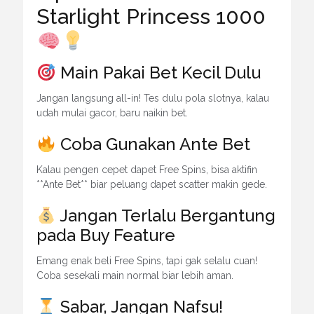
Starlight Princess 1000
Main Pakai Bet Kecil Dulu
Jangan langsung all-in! Tes dulu pola slotnya, kalau
udah mulai gacor, baru naikin bet.
Coba Gunakan Ante Bet
Kalau pengen cepet dapet Free Spins, bisa aktifin
**Ante Bet** biar peluang dapet scatter makin gede.
Jangan Terlalu Bergantung
pada Buy Feature
Emang enak beli Free Spins, tapi gak selalu cuan!
Coba sesekali main normal biar lebih aman.
Sabar, Jangan Nafsu!