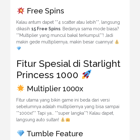
Free Spins
Kalau antum dapet **4 scatter atau lebih**, langsung
dikasih
15 Free Spins
. Bedanya sama mode biasa?
**Multiplier yang muncul bakal terkumpul**! Jadi
makin gede multipliernya, makin besar cuannya!
Fitur Spesial di Starlight
Princess 1000
Multiplier 1000x
Fitur utama yang bikin game ini beda dari versi
sebelumnya adalah multipliernya yang bisa sampai
**1000x!** Tapi ya… **super langka**! Kalau dapet,
langsung auto sultan!
Tumble Feature