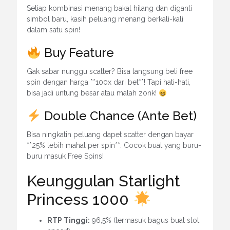
Setiap kombinasi menang bakal hilang dan diganti
simbol baru, kasih peluang menang berkali-kali
dalam satu spin!
Buy Feature
Gak sabar nunggu scatter? Bisa langsung beli free
spin dengan harga **100x dari bet**! Tapi hati-hati,
bisa jadi untung besar atau malah zonk!
Double Chance (Ante Bet)
Bisa ningkatin peluang dapet scatter dengan bayar
**25% lebih mahal per spin**. Cocok buat yang buru-
buru masuk Free Spins!
Keunggulan Starlight
Princess 1000
RTP Tinggi:
96,5% (termasuk bagus buat slot