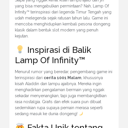
Siapa yang nggak kenal kisah lampu ajaib dan jin
yang bisa mengabulkan permintaan? Nah, Lamp Of
Infinity™ terinspirasi dari legenda Timur Tengah yang
udah melegenda sejak ratusan tahun lalu. Game ini
mencoba menghidupkan kembali pesona dongeng
klasik dalam bentuk slot modern yang penuh
kejutan.
Inspirasi di Balik
Lamp Of Infinity™
Menurut rumor yang beredar, pengembang game ini
terinspirasi dari
cerita 1001 Malam
, khususnya
kisah Aladdin dan lampu ajaibnya. Mereka ingin
menghadirkan pengalaman bermain yang nggak
sekadar menyenangkan, tapi juga membangkitkan
rasa nostalgia. Grafis dan efek suara pun dibuat
sedemikian rupa supaya pemain merasa seperti
sedang masuk ke dunia dongeng!
Fakta Unik tentang