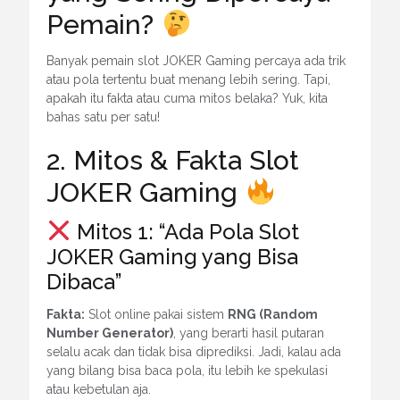
Pemain?
Banyak pemain slot JOKER Gaming percaya ada trik
atau pola tertentu buat menang lebih sering. Tapi,
apakah itu fakta atau cuma mitos belaka? Yuk, kita
bahas satu per satu!
2. Mitos & Fakta Slot
JOKER Gaming
Mitos 1: “Ada Pola Slot
JOKER Gaming yang Bisa
Dibaca”
Fakta:
Slot online pakai sistem
RNG (Random
Number Generator)
, yang berarti hasil putaran
selalu acak dan tidak bisa diprediksi. Jadi, kalau ada
yang bilang bisa baca pola, itu lebih ke spekulasi
atau kebetulan aja.