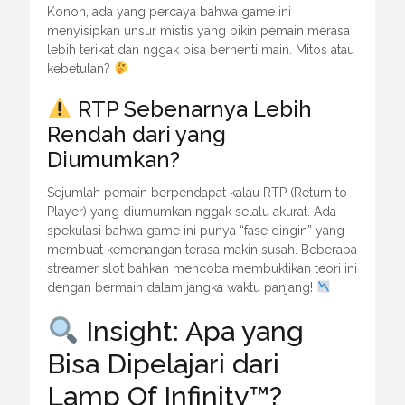
Konon, ada yang percaya bahwa game ini
menyisipkan unsur mistis yang bikin pemain merasa
lebih terikat dan nggak bisa berhenti main. Mitos atau
kebetulan?
RTP Sebenarnya Lebih
Rendah dari yang
Diumumkan?
Sejumlah pemain berpendapat kalau RTP (Return to
Player) yang diumumkan nggak selalu akurat. Ada
spekulasi bahwa game ini punya “fase dingin” yang
membuat kemenangan terasa makin susah. Beberapa
streamer slot bahkan mencoba membuktikan teori ini
dengan bermain dalam jangka waktu panjang!
Insight: Apa yang
Bisa Dipelajari dari
Lamp Of Infinity™?