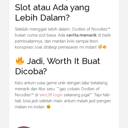
Slot atau Ada yang
Lebih Dalam?
Setelah menggali lebih dalam, Oodles of Noodles™
bukan cuma slot biasa. Ada
cerita menarik
di balik
pembuatannya, dari mantan koki sampai teori
konspirasi soal strategi pemasaran mi instan!
Jadi, Worth It Buat
Dicoba?
Kalo antum suka game unik dengan latar belakang
menarik dan fitur seru, **gas cobain Oodles of
Noodles™ di
win178 login
sekarang juga!** Tapi hati-
hati, bisa jadi setelah main, antum malah jadi pengen
makan mi instan.