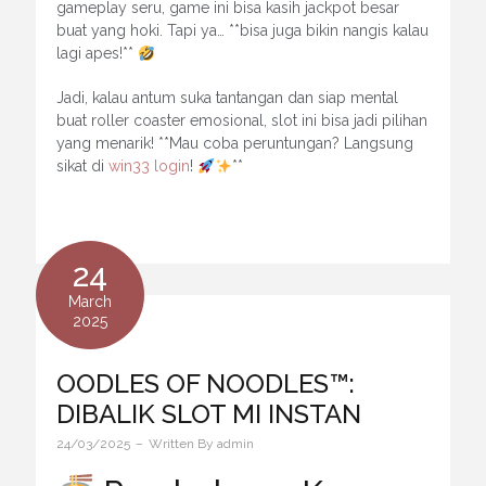
gameplay seru, game ini bisa kasih jackpot besar
buat yang hoki. Tapi ya… **bisa juga bikin nangis kalau
lagi apes!**
Jadi, kalau antum suka tantangan dan siap mental
buat roller coaster emosional, slot ini bisa jadi pilihan
yang menarik! **Mau coba peruntungan? Langsung
sikat di
win33 login
!
**
24
March
2025
OODLES OF NOODLES™:
DIBALIK SLOT MI INSTAN
24/03/2025
Written By
admin