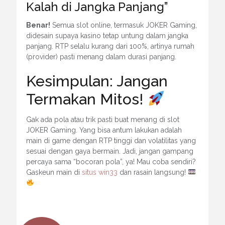
Kalah di Jangka Panjang”
Benar!
Semua slot online, termasuk JOKER Gaming,
didesain supaya kasino tetap untung dalam jangka
panjang. RTP selalu kurang dari 100%, artinya rumah
(provider) pasti menang dalam durasi panjang.
Kesimpulan: Jangan
Termakan Mitos!
Gak ada pola atau trik pasti buat menang di slot
JOKER Gaming. Yang bisa antum lakukan adalah
main di game dengan RTP tinggi dan volatilitas yang
sesuai dengan gaya bermain. Jadi, jangan gampang
percaya sama “bocoran pola”, ya! Mau coba sendiri?
Gaskeun main di
situs win33
dan rasain langsung!