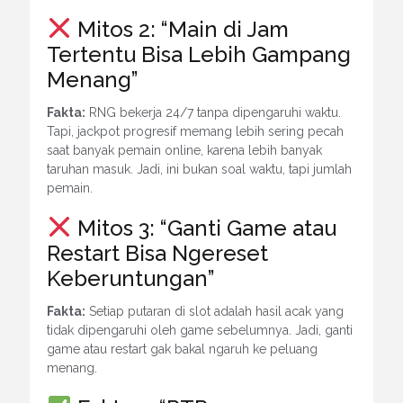
Mitos 2: “Main di Jam
Tertentu Bisa Lebih Gampang
Menang”
Fakta:
RNG bekerja 24/7 tanpa dipengaruhi waktu.
Tapi, jackpot progresif memang lebih sering pecah
saat banyak pemain online, karena lebih banyak
taruhan masuk. Jadi, ini bukan soal waktu, tapi jumlah
pemain.
Mitos 3: “Ganti Game atau
Restart Bisa Ngereset
Keberuntungan”
Fakta:
Setiap putaran di slot adalah hasil acak yang
tidak dipengaruhi oleh game sebelumnya. Jadi, ganti
game atau restart gak bakal ngaruh ke peluang
menang.