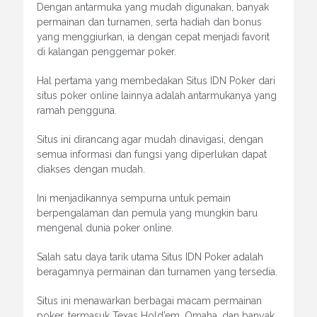
Dengan antarmuka yang mudah digunakan, banyak
permainan dan turnamen, serta hadiah dan bonus
yang menggiurkan, ia dengan cepat menjadi favorit
di kalangan penggemar poker.
Hal pertama yang membedakan Situs IDN Poker dari
situs poker online lainnya adalah antarmukanya yang
ramah pengguna.
Situs ini dirancang agar mudah dinavigasi, dengan
semua informasi dan fungsi yang diperlukan dapat
diakses dengan mudah.
Ini menjadikannya sempurna untuk pemain
berpengalaman dan pemula yang mungkin baru
mengenal dunia poker online.
Salah satu daya tarik utama Situs IDN Poker adalah
beragamnya permainan dan turnamen yang tersedia.
Situs ini menawarkan berbagai macam permainan
poker, termasuk Texas Hold’em, Omaha, dan banyak