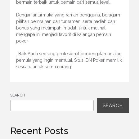
bermain terbaik untuk pemain dari semua level.
Dengan antarmuka yang ramah pengguna, beragam
pilihan permainan dan turnamen, serta hadiah dan
bonus yang melimpah, mudah untuk melihat
mengapa ini menjadi favorit di kalangan pemain
poker
. Baik Anda seorang profesional berpengalaman atau
pemula yang ingin memulai, Situs IDN Poker memiliki
sesuatu untuk semua orang.
SEARCH
SEARCH
Recent Posts