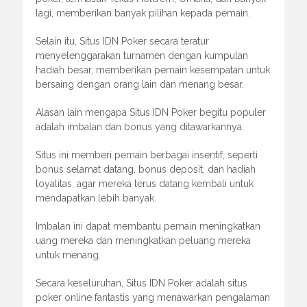
lagi, memberikan banyak pilihan kepada pemain.
Selain itu, Situs IDN Poker secara teratur
menyelenggarakan turnamen dengan kumpulan
hadiah besar, memberikan pemain kesempatan untuk
bersaing dengan orang lain dan menang besar.
Alasan lain mengapa Situs IDN Poker begitu populer
adalah imbalan dan bonus yang ditawarkannya.
Situs ini memberi pemain berbagai insentif, seperti
bonus selamat datang, bonus deposit, dan hadiah
loyalitas, agar mereka terus datang kembali untuk
mendapatkan lebih banyak.
Imbalan ini dapat membantu pemain meningkatkan
uang mereka dan meningkatkan peluang mereka
untuk menang.
Secara keseluruhan, Situs IDN Poker adalah situs
poker online fantastis yang menawarkan pengalaman