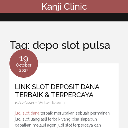
Skip
Kanji Clinic
to
content
Tag:
depo slot pulsa
19
October
2023
LINK SLOT DEPOSIT DANA
TERBAIK & TERPERCAYA
19/10/2023
Written By
admin
judi slot dana
terbaik merupakan sebuah permainan
judi slot uang asli terbaik yang bisa siapapun
dapatkan melalui agen judi slot terpercaya dan