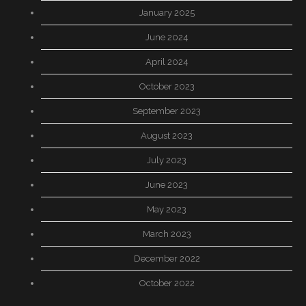
January 2025
June 2024
April 2024
October 2023
September 2023
August 2023
July 2023
June 2023
May 2023
March 2023
December 2022
October 2022