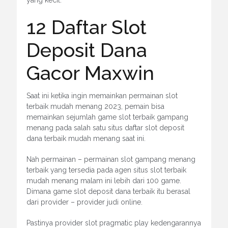
yang kecil.
12 Daftar Slot
Deposit Dana
Gacor Maxwin
Saat ini ketika ingin memainkan permainan slot
terbaik mudah menang 2023, pemain bisa
memainkan sejumlah game slot terbaik gampang
menang pada salah satu situs daftar slot deposit
dana terbaik mudah menang saat ini.
Nah permainan – permainan slot gampang menang
terbaik yang tersedia pada agen situs slot terbaik
mudah menang malam ini lebih dari 100 game.
Dimana game slot deposit dana terbaik itu berasal
dari provider – provider judi online.
Pastinya provider slot pragmatic play kedengarannya