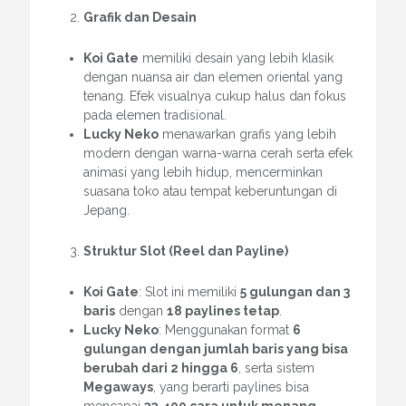
Grafik dan Desain
Koi Gate
memiliki desain yang lebih klasik
dengan nuansa air dan elemen oriental yang
tenang. Efek visualnya cukup halus dan fokus
pada elemen tradisional.
Lucky Neko
menawarkan grafis yang lebih
modern dengan warna-warna cerah serta efek
animasi yang lebih hidup, mencerminkan
suasana toko atau tempat keberuntungan di
Jepang.
Struktur Slot (Reel dan Payline)
Koi Gate
: Slot ini memiliki
5 gulungan dan 3
baris
dengan
18 paylines tetap
.
Lucky Neko
: Menggunakan format
6
gulungan dengan jumlah baris yang bisa
berubah dari 2 hingga 6
, serta sistem
Megaways
, yang berarti paylines bisa