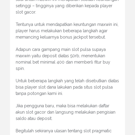
setinggi – tingginya yang diberikan kepada player
slot gacor.
Tentunya untuk mendapatkan keuntungan maxwin ini,
player harus melakukan beberapa langkah agar
memancing keluarnya bonus jackpot tersebut.
Adapun cara gampang main slot pulsa supaya
maxwin yaitu deposit diatas 50rb, menentukan
nominal bet minimal 400 dan memberli fitur buy
spin.
Untuk beberapa langkah yang telah disebutkan diatas
bisa player slot dana lakukan pada situs slot pulsa
tanpa potongan kami ini.
Jika pengguna baru, maka bisa melakukan daftar
akun slot gacor dan langsung melakukan pengisian
saldo atau deposit.
Begitulah sekiranya ulasan tentang slot pragmatic