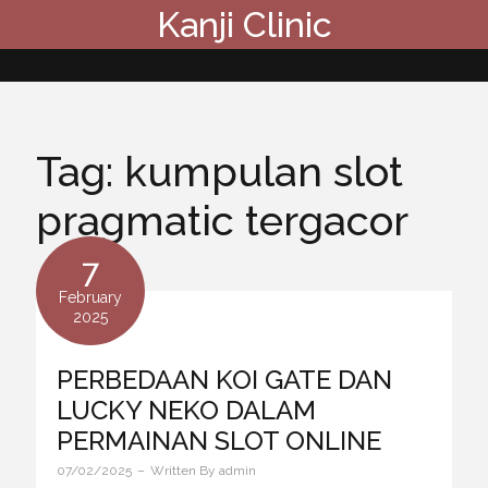
Skip
Kanji Clinic
to
content
Tag:
kumpulan slot
pragmatic tergacor
7
February
2025
PERBEDAAN KOI GATE DAN
LUCKY NEKO DALAM
PERMAINAN SLOT ONLINE
07/02/2025
Written By
admin