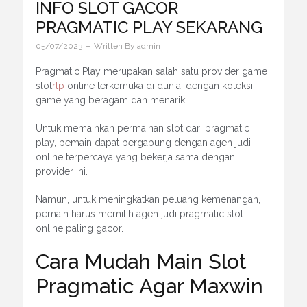
INFO SLOT GACOR
PRAGMATIC PLAY SEKARANG
05/07/2023
Written By
admin
Pragmatic Play merupakan salah satu provider game
slot
rtp
online terkemuka di dunia, dengan koleksi
game yang beragam dan menarik.
Untuk memainkan permainan slot dari pragmatic
play, pemain dapat bergabung dengan agen judi
online terpercaya yang bekerja sama dengan
provider ini.
Namun, untuk meningkatkan peluang kemenangan,
pemain harus memilih agen judi pragmatic slot
online paling gacor.
Cara Mudah Main Slot
Pragmatic Agar Maxwin