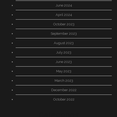
June 2024
April 2024
October 2023
September 2023
August 2023
July 2023
June 2023
May 2023
March 2023
December 2022
October 2022
Categories