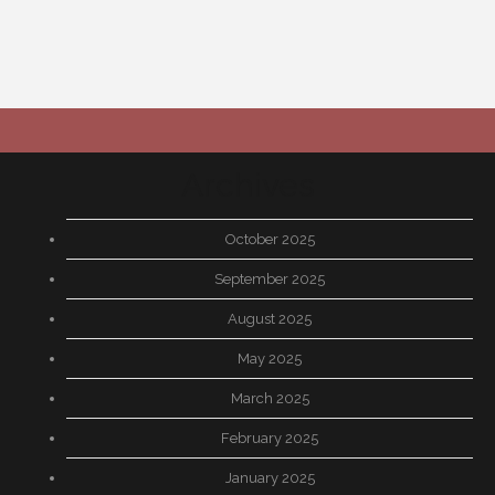
Archives
October 2025
September 2025
August 2025
May 2025
March 2025
February 2025
January 2025