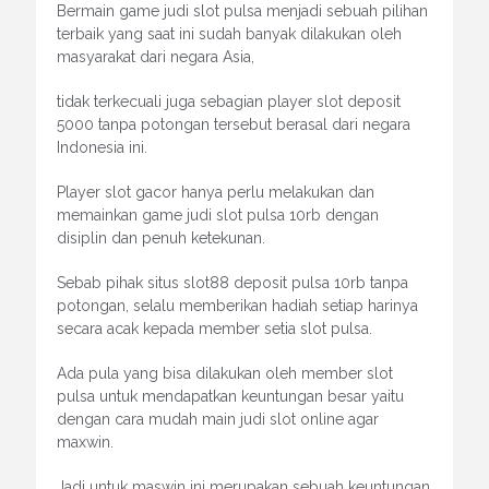
Bermain game judi slot pulsa menjadi sebuah pilihan
terbaik yang saat ini sudah banyak dilakukan oleh
masyarakat dari negara Asia,
tidak terkecuali juga sebagian player slot deposit
5000 tanpa potongan tersebut berasal dari negara
Indonesia ini.
Player slot gacor hanya perlu melakukan dan
memainkan game judi slot pulsa 10rb dengan
disiplin dan penuh ketekunan.
Sebab pihak situs slot88 deposit pulsa 10rb tanpa
potongan, selalu memberikan hadiah setiap harinya
secara acak kepada member setia slot pulsa.
Ada pula yang bisa dilakukan oleh member slot
pulsa untuk mendapatkan keuntungan besar yaitu
dengan cara mudah main judi slot online agar
maxwin.
Jadi untuk maswin ini merupakan sebuah keuntungan