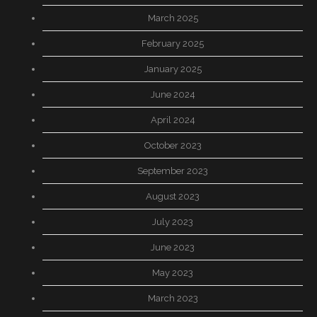
March 2025
February 2025
January 2025
June 2024
April 2024
October 2023
September 2023
August 2023
July 2023
June 2023
May 2023
March 2023