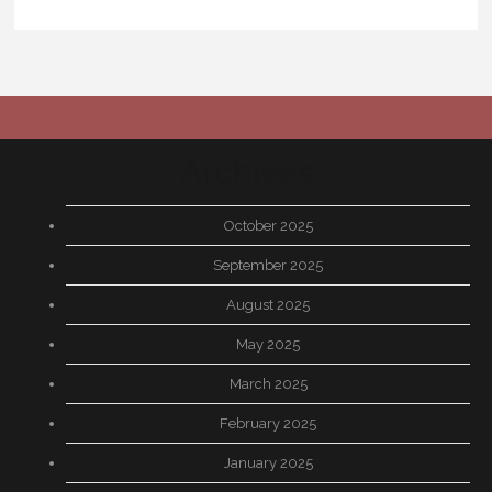
Archives
October 2025
September 2025
August 2025
May 2025
March 2025
February 2025
January 2025