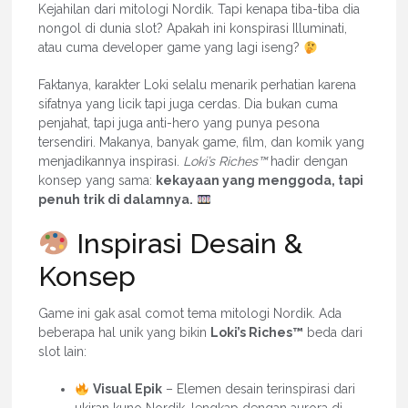
Kejahilan dari mitologi Nordik. Tapi kenapa tiba-tiba dia
nongol di dunia slot? Apakah ini konspirasi Illuminati,
atau cuma developer game yang lagi iseng?
Faktanya, karakter Loki selalu menarik perhatian karena
sifatnya yang licik tapi juga cerdas. Dia bukan cuma
penjahat, tapi juga anti-hero yang punya pesona
tersendiri. Makanya, banyak game, film, dan komik yang
menjadikannya inspirasi.
Loki’s Riches™
hadir dengan
konsep yang sama:
kekayaan yang menggoda, tapi
penuh trik di dalamnya.
Inspirasi Desain &
Konsep
Game ini gak asal comot tema mitologi Nordik. Ada
beberapa hal unik yang bikin
Loki’s Riches™
beda dari
slot lain:
Visual Epik
– Elemen desain terinspirasi dari