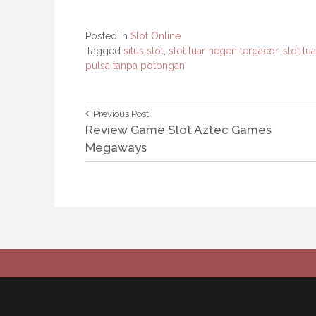
Posted in
Slot Online
Tagged
situs slot
,
slot luar negeri tergacor
,
slot lu
pulsa tanpa potongan
Post
Previous
Previous Post
Post:
Review Game Slot Aztec Games
navigation
Megaways