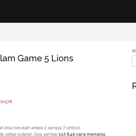
S
alam Game 5 Lions
in178
an bisa berubah antara 2 sampai 7 simbol.
a setiap putaran, bisa sampai
117.649 cara menang
.