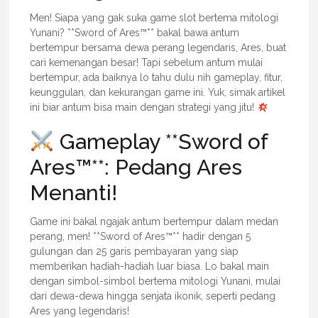
Men! Siapa yang gak suka game slot bertema mitologi
Yunani? **Sword of Ares™** bakal bawa antum
bertempur bersama dewa perang legendaris, Ares, buat
cari kemenangan besar! Tapi sebelum antum mulai
bertempur, ada baiknya lo tahu dulu nih gameplay, fitur,
keunggulan, dan kekurangan game ini. Yuk, simak artikel
ini biar antum bisa main dengan strategi yang jitu!
Gameplay **Sword of
Ares™**: Pedang Ares
Menanti!
Game ini bakal ngajak antum bertempur dalam medan
perang, men! **Sword of Ares™** hadir dengan 5
gulungan dan 25 garis pembayaran yang siap
memberikan hadiah-hadiah luar biasa. Lo bakal main
dengan simbol-simbol bertema mitologi Yunani, mulai
dari dewa-dewa hingga senjata ikonik, seperti pedang
Ares yang legendaris!