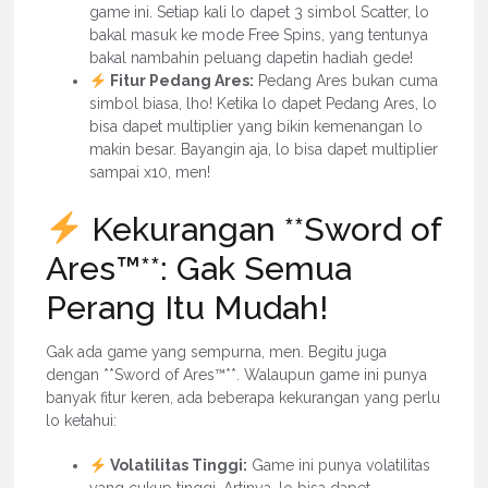
game ini. Setiap kali lo dapet 3 simbol Scatter, lo
bakal masuk ke mode Free Spins, yang tentunya
bakal nambahin peluang dapetin hadiah gede!
Fitur Pedang Ares:
Pedang Ares bukan cuma
simbol biasa, lho! Ketika lo dapet Pedang Ares, lo
bisa dapet multiplier yang bikin kemenangan lo
makin besar. Bayangin aja, lo bisa dapet multiplier
sampai x10, men!
Kekurangan **Sword of
Ares™**: Gak Semua
Perang Itu Mudah!
Gak ada game yang sempurna, men. Begitu juga
dengan **Sword of Ares™**. Walaupun game ini punya
banyak fitur keren, ada beberapa kekurangan yang perlu
lo ketahui:
Volatilitas Tinggi:
Game ini punya volatilitas