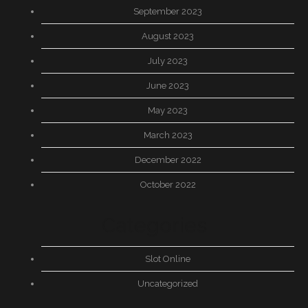
September 2023
August 2023
July 2023
June 2023
May 2023
March 2023
December 2022
October 2022
Categories
Slot Online
Uncategorized