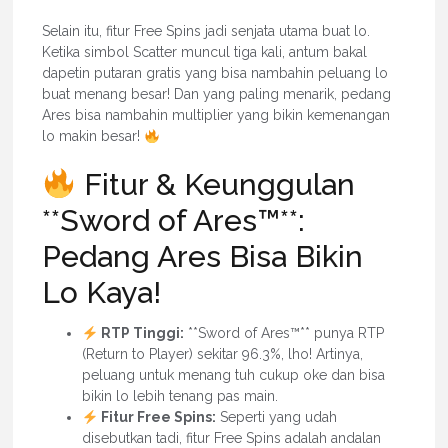
Selain itu, fitur Free Spins jadi senjata utama buat lo.
Ketika simbol Scatter muncul tiga kali, antum bakal
dapetin putaran gratis yang bisa nambahin peluang lo
buat menang besar! Dan yang paling menarik, pedang
Ares bisa nambahin multiplier yang bikin kemenangan
lo makin besar!
Fitur & Keunggulan
**Sword of Ares™**:
Pedang Ares Bisa Bikin
Lo Kaya!
RTP Tinggi:
**Sword of Ares™** punya RTP
(Return to Player) sekitar 96.3%, lho! Artinya,
peluang untuk menang tuh cukup oke dan bisa
bikin lo lebih tenang pas main.
Fitur Free Spins:
Seperti yang udah
disebutkan tadi, fitur Free Spins adalah andalan