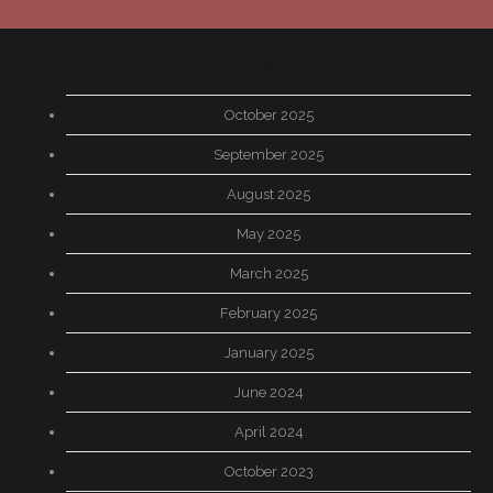
Archives
October 2025
September 2025
August 2025
May 2025
March 2025
February 2025
January 2025
June 2024
April 2024
October 2023