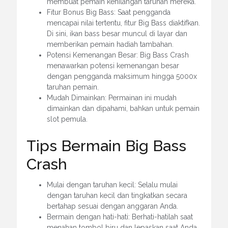
membuat pemain kehilangan taruhan mereka.
Fitur Bonus Big Bass: Saat pengganda
mencapai nilai tertentu, fitur Big Bass diaktifkan.
Di sini, ikan bass besar muncul di layar dan
memberikan pemain hadiah tambahan.
Potensi Kemenangan Besar: Big Bass Crash
menawarkan potensi kemenangan besar
dengan pengganda maksimum hingga 5000x
taruhan pemain.
Mudah Dimainkan: Permainan ini mudah
dimainkan dan dipahami, bahkan untuk pemain
slot pemula.
Tips Bermain Big Bass
Crash
Mulai dengan taruhan kecil: Selalu mulai
dengan taruhan kecil dan tingkatkan secara
bertahap sesuai dengan anggaran Anda.
Bermain dengan hati-hati: Berhati-hatilah saat
menahan tombol biru dan lepaskan saat Anda