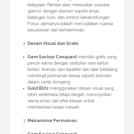
kekayaan. Pemain akan merasakan suasana
glamor dengan elemen seperti emas
batangan, koin, dan simbol keberuntungan.
Fokus utamanya adalah menciptakan nuansa
kesuksesan dan kemakmuran.
Desain Visual dan Grafis
Gem Saviour Conquest
memiliki grafis yang
penuh warna dengan sentuhan seni kartun
fantasi. Animasi dari karakter dan latar belakang
membuat permainan terasa seperti bermain
dalam cerita dongeng.
Gold Blitz
menggunakan desain visual yang
lebih sederhana tetapi elegan, menonjolkan
warna emas dan efek kilauan untuk
memberikan kesan mewah.
Mekanisme Permainan