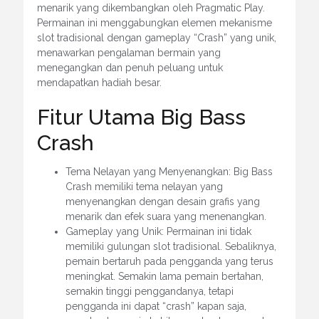
menarik yang dikembangkan oleh Pragmatic Play.
Permainan ini menggabungkan elemen mekanisme
slot tradisional dengan gameplay “Crash” yang unik,
menawarkan pengalaman bermain yang
menegangkan dan penuh peluang untuk
mendapatkan hadiah besar.
Fitur Utama Big Bass
Crash
Tema Nelayan yang Menyenangkan: Big Bass
Crash memiliki tema nelayan yang
menyenangkan dengan desain grafis yang
menarik dan efek suara yang menenangkan.
Gameplay yang Unik: Permainan ini tidak
memiliki gulungan slot tradisional. Sebaliknya,
pemain bertaruh pada pengganda yang terus
meningkat. Semakin lama pemain bertahan,
semakin tinggi penggandanya, tetapi
pengganda ini dapat “crash” kapan saja,