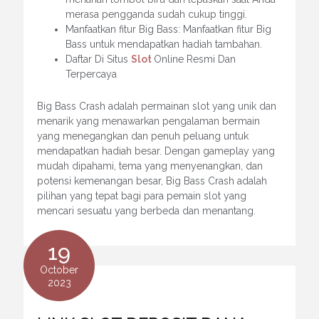
merasa pengganda sudah cukup tinggi.
Manfaatkan fitur Big Bass: Manfaatkan fitur Big
Bass untuk mendapatkan hadiah tambahan.
Daftar Di Situs
Slot
Online Resmi Dan
Terpercaya
Big Bass Crash adalah permainan slot yang unik dan
menarik yang menawarkan pengalaman bermain
yang menegangkan dan penuh peluang untuk
mendapatkan hadiah besar. Dengan gameplay yang
mudah dipahami, tema yang menyenangkan, dan
potensi kemenangan besar, Big Bass Crash adalah
pilihan yang tepat bagi para pemain slot yang
mencari sesuatu yang berbeda dan menantang.
19
October
2023