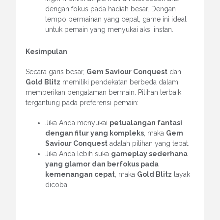
dengan fokus pada hadiah besar. Dengan
tempo permainan yang cepat, game ini ideal
untuk pemain yang menyukai aksi instan.
Kesimpulan
Secara garis besar,
Gem Saviour Conquest
dan
Gold Blitz
memiliki pendekatan berbeda dalam
memberikan pengalaman bermain. Pilihan terbaik
tergantung pada preferensi pemain:
Jika Anda menyukai
petualangan fantasi
dengan fitur yang kompleks
, maka
Gem
Saviour Conquest
adalah pilihan yang tepat.
Jika Anda lebih suka
gameplay sederhana
yang glamor dan berfokus pada
kemenangan cepat
, maka
Gold Blitz
layak
dicoba.