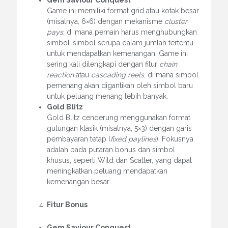
Gem Saviour Conquest
Game ini memiliki format grid atau kotak besar
(misalnya, 6×6) dengan mekanisme
cluster
pays
, di mana pemain harus menghubungkan
simbol-simbol serupa dalam jumlah tertentu
untuk mendapatkan kemenangan. Game ini
sering kali dilengkapi dengan fitur
chain
reaction
atau
cascading reels
, di mana simbol
pemenang akan digantikan oleh simbol baru
untuk peluang menang lebih banyak.
Gold Blitz
Gold Blitz cenderung menggunakan format
gulungan klasik (misalnya, 5×3) dengan garis
pembayaran tetap (
fixed paylines
). Fokusnya
adalah pada putaran bonus dan simbol
khusus, seperti Wild dan Scatter, yang dapat
meningkatkan peluang mendapatkan
kemenangan besar.
Fitur Bonus
Gem Saviour Conquest