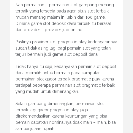
Nah permainan – permainan slot gampang menang
terbaik yang tersedia pada agen situs slot terbaik
mudah menang malam ini lebih dari 100 game.
Dimana game slot deposit dana terbaik itu berasal
dari provider – provider judi online.
Pastinya provider slot pragmatic play kedengarannya
sudah tidak asing lagi bagi pemain slot yang telah
terjun bermain judi game slot deposit dana.
Tidak hanya itu saja, kebanyakan pemain slot deposit
dana memilih untuk bermain pada kumpulan
permainan slot gacor terbaik pragmatic play karena
terdapat beberapa permainan slot pragmatic terbaik
yang mudah untuk dimenangkan.
Selain gampang dimenangkan, permainan slot
terbaik lagi gacor pragmatic play juga
direkomendasikan karena keuntungan yang bisa
pemain dapatkan nominalnya tidak main – main, bisa
sampai jutaan rupiah.