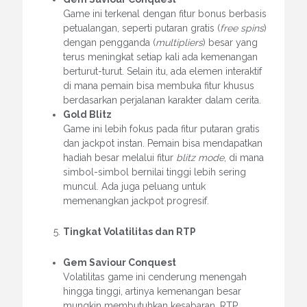
Game ini terkenal dengan fitur bonus berbasis
petualangan, seperti putaran gratis (
free spins
)
dengan pengganda (
multipliers
) besar yang
terus meningkat setiap kali ada kemenangan
berturut-turut. Selain itu, ada elemen interaktif
di mana pemain bisa membuka fitur khusus
berdasarkan perjalanan karakter dalam cerita.
Gold Blitz
Game ini lebih fokus pada fitur putaran gratis
dan jackpot instan. Pemain bisa mendapatkan
hadiah besar melalui fitur
blitz mode
, di mana
simbol-simbol bernilai tinggi lebih sering
muncul. Ada juga peluang untuk
memenangkan jackpot progresif.
Tingkat Volatilitas dan RTP
Gem Saviour Conquest
Volatilitas game ini cenderung menengah
hingga tinggi, artinya kemenangan besar
mungkin membutuhkan kesabaran. RTP