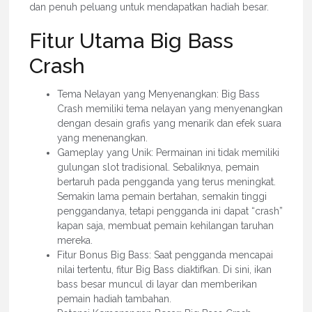
dan penuh peluang untuk mendapatkan hadiah besar.
Fitur Utama Big Bass
Crash
Tema Nelayan yang Menyenangkan: Big Bass
Crash memiliki tema nelayan yang menyenangkan
dengan desain grafis yang menarik dan efek suara
yang menenangkan.
Gameplay yang Unik: Permainan ini tidak memiliki
gulungan slot tradisional. Sebaliknya, pemain
bertaruh pada pengganda yang terus meningkat.
Semakin lama pemain bertahan, semakin tinggi
penggandanya, tetapi pengganda ini dapat “crash”
kapan saja, membuat pemain kehilangan taruhan
mereka.
Fitur Bonus Big Bass: Saat pengganda mencapai
nilai tertentu, fitur Big Bass diaktifkan. Di sini, ikan
bass besar muncul di layar dan memberikan
pemain hadiah tambahan.