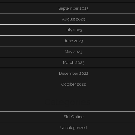
September 2023
August 2023
July 2023
June 2023
May 2023
March 2023
December 2022
October 2022
Categories
Slot Online
Uncategorized