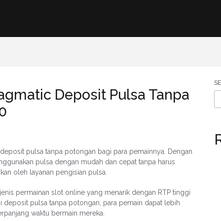
S
agmatic Deposit Pulsa Tanpa
0
i deposit pulsa tanpa potongan bagi para pemainnya. Dengan
enggunakan pulsa dengan mudah dan cepat tanpa harus
an oleh layanan pengisian pulsa.
jenis permainan slot online yang menarik dengan RTP tinggi
 deposit pulsa tanpa potongan, para pemain dapat lebih
rpanjang waktu bermain mereka.