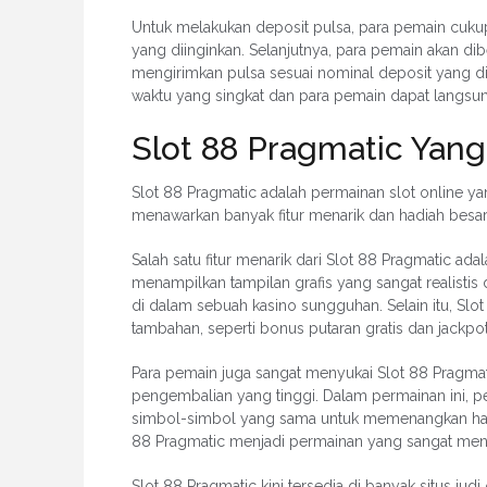
Untuk melakukan deposit pulsa, para pemain cuku
yang diinginkan. Selanjutnya, para pemain akan d
mengirimkan pulsa sesuai nominal deposit yang di
waktu yang singkat dan para pemain dapat langsu
Slot 88 Pragmatic Yang 
Slot 88 Pragmatic adalah permainan slot online yang
menawarkan banyak fitur menarik dan hadiah besar
Salah satu fitur menarik dari Slot 88 Pragmatic ad
menampilkan tampilan grafis yang sangat realisti
di dalam sebuah kasino sungguhan. Selain itu, Slo
tambahan, seperti bonus putaran gratis dan jackpo
Para pemain juga sangat menyukai Slot 88 Pragmat
pengembalian yang tinggi. Dalam permainan ini,
simbol-simbol yang sama untuk memenangkan hadi
88 Pragmatic menjadi permainan yang sangat men
Slot 88 Pragmatic kini tersedia di banyak situs 