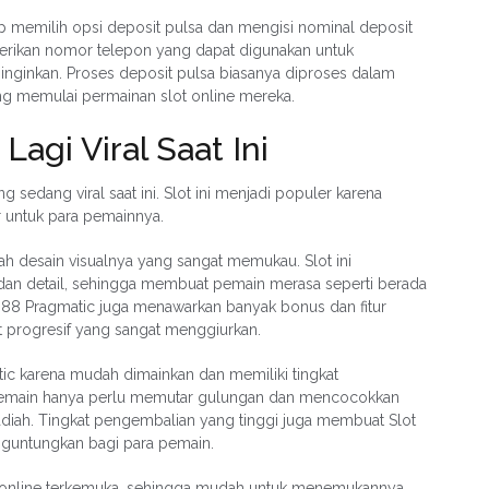
p memilih opsi deposit pulsa dan mengisi nominal deposit
iberikan nomor telepon yang dapat digunakan untuk
inginkan. Proses deposit pulsa biasanya diproses dalam
ng memulai permainan slot online mereka.
Lagi Viral Saat Ini
 sedang viral saat ini. Slot ini menjadi populer karena
 untuk para pemainnya.
alah desain visualnya yang sangat memukau. Slot ini
s dan detail, sehingga membuat pemain merasa seperti berada
t 88 Pragmatic juga menawarkan banyak bonus dan fitur
t progresif yang sangat menggiurkan.
ic karena mudah dimainkan dan memiliki tingkat
 pemain hanya perlu memutar gulungan dan mencocokkan
ah. Tingkat pengembalian yang tinggi juga membuat Slot
guntungkan bagi para pemain.
judi online terkemuka, sehingga mudah untuk menemukannya