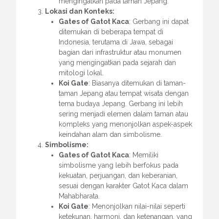
mengingatkan pada taman Jepang.
Lokasi dan Konteks:
Gates of Gatot Kaca
: Gerbang ini dapat
ditemukan di beberapa tempat di
Indonesia, terutama di Jawa, sebagai
bagian dari infrastruktur atau monumen
yang mengingatkan pada sejarah dan
mitologi lokal.
Koi Gate
: Biasanya ditemukan di taman-
taman Jepang atau tempat wisata dengan
tema budaya Jepang. Gerbang ini lebih
sering menjadi elemen dalam taman atau
kompleks yang menonjolkan aspek-aspek
keindahan alam dan simbolisme.
Simbolisme:
Gates of Gatot Kaca
: Memiliki
simbolisme yang lebih berfokus pada
kekuatan, perjuangan, dan keberanian,
sesuai dengan karakter Gatot Kaca dalam
Mahabharata.
Koi Gate
: Menonjolkan nilai-nilai seperti
ketekunan, harmoni, dan ketenangan, yang