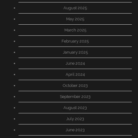
August 2025
May 2025
March 2025
February 2025
January 2025
June 2024
April 2024
October 2023
September 2023
August 2023
July 2023
June 2023