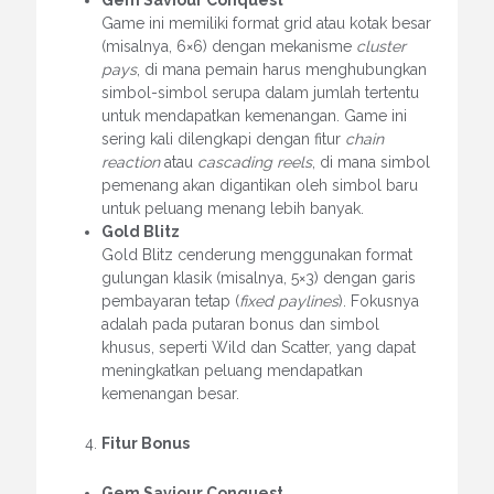
Gem Saviour Conquest
Game ini memiliki format grid atau kotak besar
(misalnya, 6×6) dengan mekanisme
cluster
pays
, di mana pemain harus menghubungkan
simbol-simbol serupa dalam jumlah tertentu
untuk mendapatkan kemenangan. Game ini
sering kali dilengkapi dengan fitur
chain
reaction
atau
cascading reels
, di mana simbol
pemenang akan digantikan oleh simbol baru
untuk peluang menang lebih banyak.
Gold Blitz
Gold Blitz cenderung menggunakan format
gulungan klasik (misalnya, 5×3) dengan garis
pembayaran tetap (
fixed paylines
). Fokusnya
adalah pada putaran bonus dan simbol
khusus, seperti Wild dan Scatter, yang dapat
meningkatkan peluang mendapatkan
kemenangan besar.
Fitur Bonus
Gem Saviour Conquest