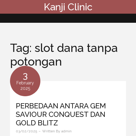
Skip
Kanji Clinic
to
content
Tag:
slot dana tanpa
potongan
3
February
2025
PERBEDAAN ANTARA GEM
SAVIOUR CONQUEST DAN
GOLD BLITZ
03/02/2025
Written By
admin