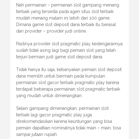
Nah permainan – permainan slot gampang menang
terbaik yang tersedia pada agen situs slot terbaik
mudah menang malam ini lebih dari 100 game.
Dimana game slot deposit dana terbaik itu berasal
dari provider – provider judi online.
Pastinya provider slot pragmatic play kedengarannya
sudah tidak asing lagi bagi pemain slot yang telah
terjun bermain judi game slot deposit dana.
Tidak hanya itu saja, kebanyakan pemain slot deposit
dana memilih untuk bermain pada kumpulan
permainan slot gacor terbaik pragmatic play karena
terdapat beberapa permainan slot pragmatic terbaik
yang mudah untuk dimenangkan.
Selain gampang dimenangkan, permainan slot
terbaik lagi gacor pragmatic play juga
direkomendasikan karena keuntungan yang bisa
pemain dapatkan nominalnya tidak main – main, bisa
sampai jutaan rupiah.