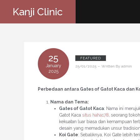
Skip
Kanji Clinic
to
content
25
FEATURED
January
25/01/2025
Written By
admin
2025
Perbedaan antara Gates of Gatot Kaca dan Ko
Nama dan Tema:
Gates of Gatot Kaca
: Nama ini meruju
Gatot Kaca
situs haha178
, seorang toko
kekuatan luar biasa dan kemampuan terb
desain yang memadukan unsur tradision
Koi Gate
: Sebaliknya, Koi Gate lebih t