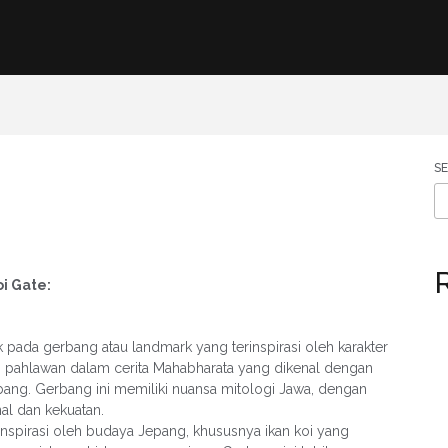
S
i Gate:
k pada gerbang atau landmark yang terinspirasi oleh karakter
h pahlawan dalam cerita Mahabharata yang dikenal dengan
ang. Gerbang ini memiliki nuansa mitologi Jawa, dengan
al dan kekuatan.
erinspirasi oleh budaya Jepang, khususnya ikan koi yang