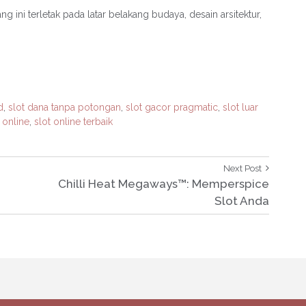
 ini terletak pada latar belakang budaya, desain arsitektur,
d
,
slot dana tanpa potongan
,
slot gacor pragmatic
,
slot luar
 online
,
slot online terbaik
Next
Next Post
Post:
Chilli Heat Megaways™: Memperspice
Slot Anda