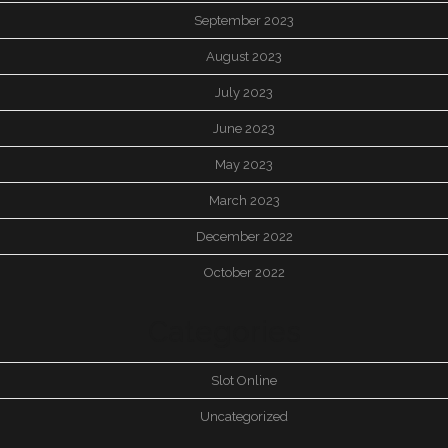
September 2023
August 2023
July 2023
June 2023
May 2023
March 2023
December 2022
October 2022
Categories
Slot Online
Uncategorized