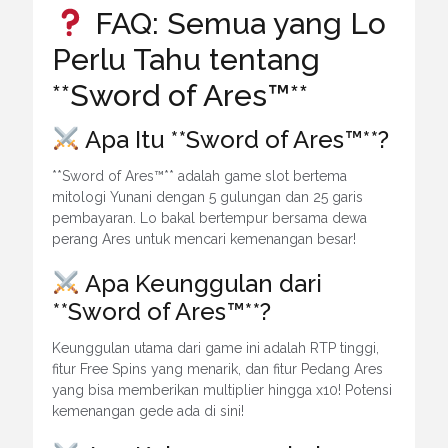
FAQ: Semua yang Lo
Perlu Tahu tentang
**Sword of Ares™**
Apa Itu **Sword of Ares™**?
**Sword of Ares™** adalah game slot bertema
mitologi Yunani dengan 5 gulungan dan 25 garis
pembayaran. Lo bakal bertempur bersama dewa
perang Ares untuk mencari kemenangan besar!
Apa Keunggulan dari
**Sword of Ares™**?
Keunggulan utama dari game ini adalah RTP tinggi,
fitur Free Spins yang menarik, dan fitur Pedang Ares
yang bisa memberikan multiplier hingga x10! Potensi
kemenangan gede ada di sini!