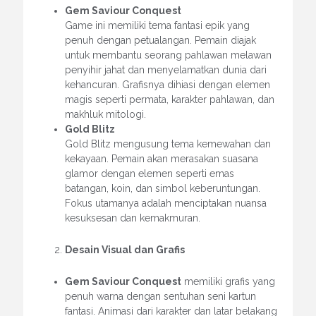
Gem Saviour Conquest
Game ini memiliki tema fantasi epik yang
penuh dengan petualangan. Pemain diajak
untuk membantu seorang pahlawan melawan
penyihir jahat dan menyelamatkan dunia dari
kehancuran. Grafisnya dihiasi dengan elemen
magis seperti permata, karakter pahlawan, dan
makhluk mitologi.
Gold Blitz
Gold Blitz mengusung tema kemewahan dan
kekayaan. Pemain akan merasakan suasana
glamor dengan elemen seperti emas
batangan, koin, dan simbol keberuntungan.
Fokus utamanya adalah menciptakan nuansa
kesuksesan dan kemakmuran.
Desain Visual dan Grafis
Gem Saviour Conquest
memiliki grafis yang
penuh warna dengan sentuhan seni kartun
fantasi. Animasi dari karakter dan latar belakang