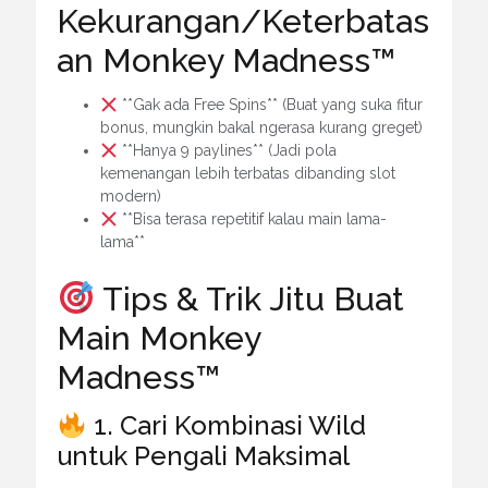
Kekurangan/Keterbatas
an Monkey Madness™
**Gak ada Free Spins** (Buat yang suka fitur
bonus, mungkin bakal ngerasa kurang greget)
**Hanya 9 paylines** (Jadi pola
kemenangan lebih terbatas dibanding slot
modern)
**Bisa terasa repetitif kalau main lama-
lama**
Tips & Trik Jitu Buat
Main Monkey
Madness™
1. Cari Kombinasi Wild
untuk Pengali Maksimal