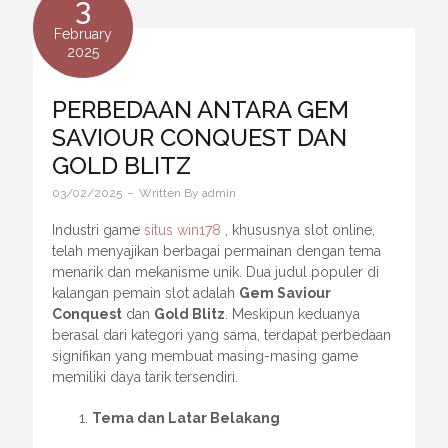
3
February
2025
PERBEDAAN ANTARA GEM
SAVIOUR CONQUEST DAN
GOLD BLITZ
03/02/2025
Written By
admin
Industri game
situs win178
, khususnya slot online,
telah menyajikan berbagai permainan dengan tema
menarik dan mekanisme unik. Dua judul populer di
kalangan pemain slot adalah
Gem Saviour
Conquest
dan
Gold Blitz
. Meskipun keduanya
berasal dari kategori yang sama, terdapat perbedaan
signifikan yang membuat masing-masing game
memiliki daya tarik tersendiri.
Tema dan Latar Belakang