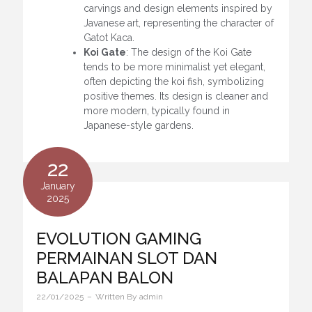
carvings and design elements inspired by
Javanese art, representing the character of
Gatot Kaca.
Koi Gate
: The design of the Koi Gate
tends to be more minimalist yet elegant,
often depicting the koi fish, symbolizing
positive themes. Its design is cleaner and
more modern, typically found in
Japanese-style gardens.
22
January
2025
EVOLUTION GAMING
PERMAINAN SLOT DAN
BALAPAN BALON
22/01/2025
Written By
admin