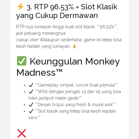
3. RTP 96.53% = Slot Klasik
yang Cukup Dermawan
RTP-nya lumayan tinggi buat slot klasik, **96.53%**,
jadi peluang menangnya
cukup oke! Walaupun sederhana, game ini tetep bisa
kasih hadiah yang lumayan.
Keunggulan Monkey
Madness™
**Gameplay simpel, cocok buat pemula**
**Wild dengan pengali x3 dan x9 yang bisa
bikin jackpot makin gede**
**Desain tropis yang fresh & musik asik**
**Slot klasik yang tetep bisa kasih kejutan
seru**