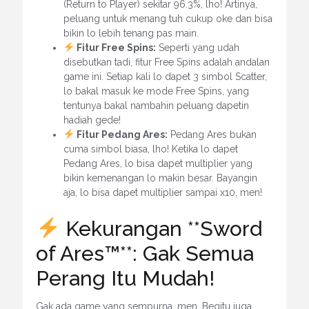
(Return to Player) sekitar 96.3%, lho! Artinya,
peluang untuk menang tuh cukup oke dan bisa
bikin lo lebih tenang pas main.
Fitur Free Spins:
Seperti yang udah
disebutkan tadi, fitur Free Spins adalah andalan
game ini. Setiap kali lo dapet 3 simbol Scatter,
lo bakal masuk ke mode Free Spins, yang
tentunya bakal nambahin peluang dapetin
hadiah gede!
Fitur Pedang Ares:
Pedang Ares bukan
cuma simbol biasa, lho! Ketika lo dapet
Pedang Ares, lo bisa dapet multiplier yang
bikin kemenangan lo makin besar. Bayangin
aja, lo bisa dapet multiplier sampai x10, men!
Kekurangan **Sword
of Ares™**: Gak Semua
Perang Itu Mudah!
Gak ada game yang sempurna, men. Begitu juga