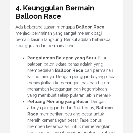
4. Keunggulan Bermain
Balloon Race
Ada beberapa alasan mengapa
Balloon Race
menjadi permainan yang sangat menarik bagi
pemain kasino langsung. Berikut adalah beberapa
keunggulan dari permainan ini:
Pengalaman Balapan yang Seru
: Fitur
balapan balon udara panas adalah yang
membedakan
Balloon Race
dari permainan
kasino lainnya. Dengan pengganda yang dapat
meningkatkan kemenangan, balapan balon
menambah ketegangan dan kegembiraan
yang membuat setiap putaran lebih menarik.
Peluang Menang yang Besar
: Dengan
adanya pengganda dan fitur bonus,
Balloon
Race
memberikan peluang besar untuk
meraih kemenangan besar. Fase bonus
memberi kesempatan untuk memenangkan
hadiah yang sangat menguntungkan, terutama