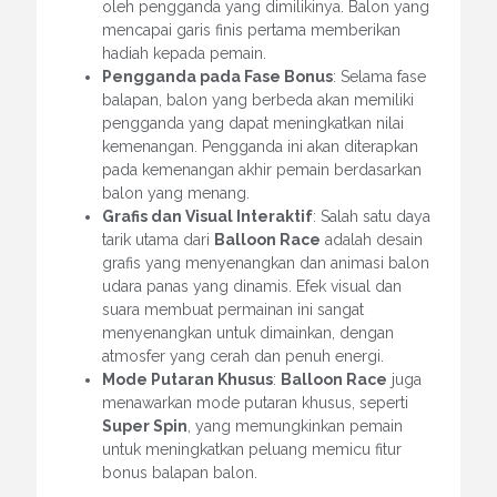
oleh pengganda yang dimilikinya. Balon yang
mencapai garis finis pertama memberikan
hadiah kepada pemain.
Pengganda pada Fase Bonus
: Selama fase
balapan, balon yang berbeda akan memiliki
pengganda yang dapat meningkatkan nilai
kemenangan. Pengganda ini akan diterapkan
pada kemenangan akhir pemain berdasarkan
balon yang menang.
Grafis dan Visual Interaktif
: Salah satu daya
tarik utama dari
Balloon Race
adalah desain
grafis yang menyenangkan dan animasi balon
udara panas yang dinamis. Efek visual dan
suara membuat permainan ini sangat
menyenangkan untuk dimainkan, dengan
atmosfer yang cerah dan penuh energi.
Mode Putaran Khusus
:
Balloon Race
juga
menawarkan mode putaran khusus, seperti
Super Spin
, yang memungkinkan pemain
untuk meningkatkan peluang memicu fitur
bonus balapan balon.