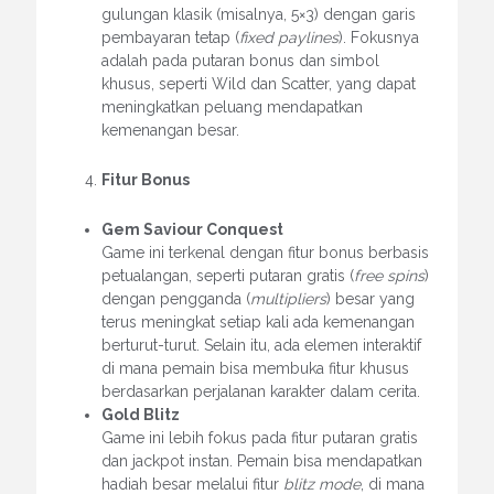
gulungan klasik (misalnya, 5×3) dengan garis
pembayaran tetap (
fixed paylines
). Fokusnya
adalah pada putaran bonus dan simbol
khusus, seperti Wild dan Scatter, yang dapat
meningkatkan peluang mendapatkan
kemenangan besar.
Fitur Bonus
Gem Saviour Conquest
Game ini terkenal dengan fitur bonus berbasis
petualangan, seperti putaran gratis (
free spins
)
dengan pengganda (
multipliers
) besar yang
terus meningkat setiap kali ada kemenangan
berturut-turut. Selain itu, ada elemen interaktif
di mana pemain bisa membuka fitur khusus
berdasarkan perjalanan karakter dalam cerita.
Gold Blitz
Game ini lebih fokus pada fitur putaran gratis
dan jackpot instan. Pemain bisa mendapatkan
hadiah besar melalui fitur
blitz mode
, di mana