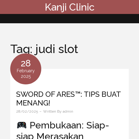
Skip
Kanji Clinic
to
content
Tag:
judi slot
28
February
2025
SWORD OF ARES™: TIPS BUAT
MENANG!
28/02/2025
Written By
admin
Pembukaan: Siap-
siap Merasakan