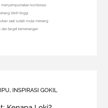
 menyempurnakan kombinasi
enang lebih tinggi
aruhan saat sudah mulai menang
o dan target kemenangan
PU, INSPIRASI GOKIL
ot: Kenapa Loki?