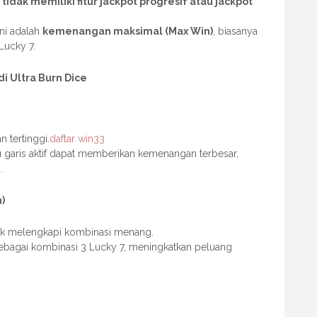
g
tidak memiliki fitur jackpot progresif atau jackpot
ini adalah
kemenangan maksimal (Max Win)
, biasanya
Lucky 7.
i Ultra Burn Dice
 tertinggi.
daftar win33
 garis aktif dapat memberikan kemenangan terbesar,
.
)
uk melengkapi kombinasi menang.
ebagai kombinasi 3 Lucky 7, meningkatkan peluang