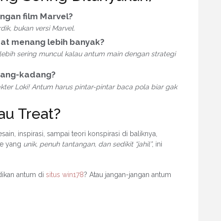
ngan film Marvel?
ik, bukan versi Marvel.
uat menang lebih banyak?
a lebih sering muncul kalau antum main dengan strategi
adang-kadang?
r Loki! Antum harus pintar-pintar baca pola biar gak
au Treat?
ain, inspirasi, sampai teori konspirasi di baliknya,
me yang
unik, penuh tantangan, dan sedikit “jahil”
, ini
dikan antum di
situs win178
? Atau jangan-jangan antum