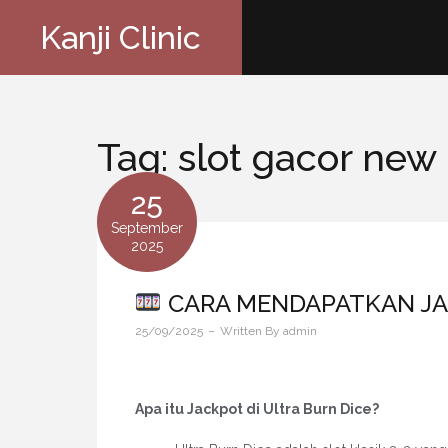
Skip
Kanji Clinic
to
content
Tag:
slot gacor ne
25
September
2025
CARA MENDAPATKAN JAC
25/09/2025
Written By
admin
Apa itu Jackpot di Ultra Burn Dice?