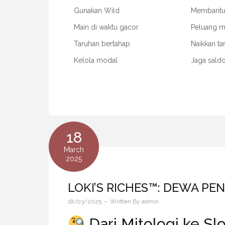
Gunakan Wild
Membantu
Main di waktu gacor
Peluang m
Taruhan bertahap
Naikkan t
Kelola modal
Jaga sald
18
March
2025
LOKI’S RICHES™: DEWA PENI
18/03/2025
Written By
admin
Dari Mitologi ke Sl