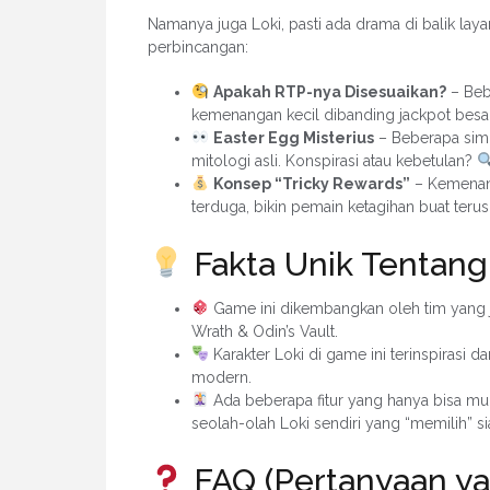
Namanya juga Loki, pasti ada drama di balik laya
perbincangan:
Apakah RTP-nya Disesuaikan?
– Beb
kemenangan kecil dibanding jackpot besar.
Easter Egg Misterius
– Beberapa simb
mitologi asli. Konspirasi atau kebetulan?
Konsep “Tricky Rewards”
– Kemenang
terduga, bikin pemain ketagihan buat terus
Fakta Unik Tentang
Game ini dikembangkan oleh tim yang jug
Wrath & Odin’s Vault.
Karakter Loki di game ini terinspirasi da
modern.
Ada beberapa fitur yang hanya bisa mu
seolah-olah Loki sendiri yang “memilih” s
FAQ (Pertanyaan ya