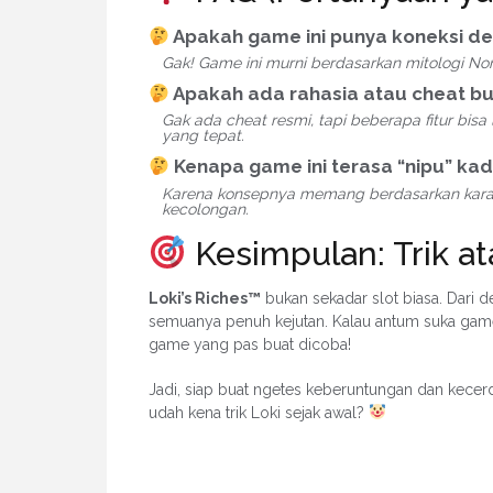
Apakah game ini punya koneksi de
Gak! Game ini murni berdasarkan mitologi Nord
Apakah ada rahasia atau cheat b
Gak ada cheat resmi, tapi beberapa fitur bis
yang tepat.
Kenapa game ini terasa “nipu” k
Karena konsepnya memang berdasarkan karakte
kecolongan.
Kesimpulan: Trik at
Loki’s Riches™
bukan sekadar slot biasa. Dari des
semuanya penuh kejutan. Kalau antum suka ga
game yang pas buat dicoba!
Jadi, siap buat ngetes keberuntungan dan kecer
udah kena trik Loki sejak awal?