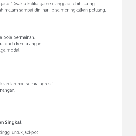
gacor” (waktu ketika game dianggap lebih sering
 malam sampai dini hari, bisa meningkatkan peluang.
a pola permainan.
mulai ada kemenangan.
aga modal.
an taruhan secara agresif.
enangan.
an Singkat
tinggi untuk jackpot