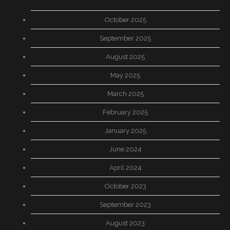
October 2025
September 2025
August 2025
May 2025
March 2025
February 2025
January 2025
June 2024
April 2024
October 2023
September 2023
August 2023