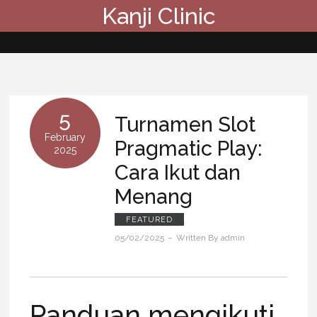
Skip
Kanji Clinic
to
content
5
Turnamen Slot
February
Pragmatic Play:
2025
Cara Ikut dan
Menang
FEATURED
05/02/2025
Written By
admin
Panduan mengikuti