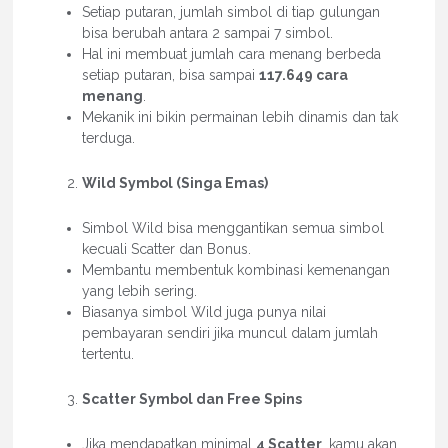
Setiap putaran, jumlah simbol di tiap gulungan
bisa berubah antara 2 sampai 7 simbol.
Hal ini membuat jumlah cara menang berbeda
setiap putaran, bisa sampai
117.649 cara
menang
.
Mekanik ini bikin permainan lebih dinamis dan tak
terduga.
Wild Symbol (Singa Emas)
Simbol Wild bisa menggantikan semua simbol
kecuali Scatter dan Bonus.
Membantu membentuk kombinasi kemenangan
yang lebih sering.
Biasanya simbol Wild juga punya nilai
pembayaran sendiri jika muncul dalam jumlah
tertentu.
Scatter Symbol dan Free Spins
Jika mendapatkan minimal
4 Scatter
, kamu akan